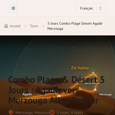
Français
Toggle Menu
5 Jours Combo Plage Desert Agadir
Accueil
Tours
Merzouga
Combo Plage & Désert 5
Jours : Agadir vers
Merzouga Aller-Retour
Merzouga, Morocco
5 Jours, 4 Nuits