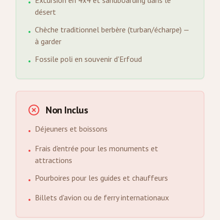
Excursion en 4x4 et sandboarding dans le
•
désert
Chèche traditionnel berbère (turban/écharpe) —
•
à garder
Fossile poli en souvenir d'Erfoud
•
Non Inclus
Déjeuners et boissons
•
Frais d'entrée pour les monuments et
•
attractions
Pourboires pour les guides et chauffeurs
•
Billets d'avion ou de ferry internationaux
•