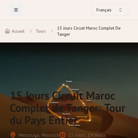
Français
Toggle Menu
15 Jours Circuit Maroc Complet De
Accueil
Tours
Tanger
15 Jours Circuit Maroc
Complet de Tanger: Tour
du Pays Entier
Merzouga, Morocco
15 Jours, 14 Nuits