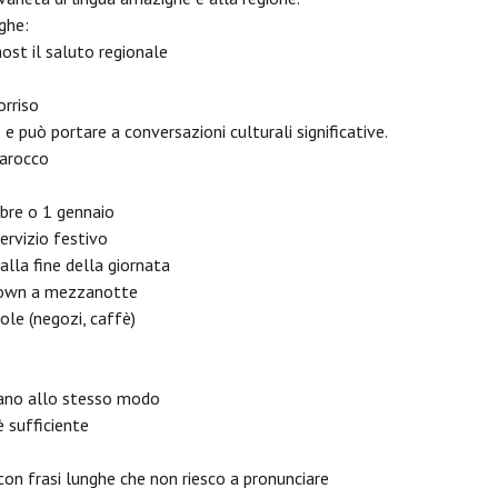
ighe:
host il saluto regionale
orriso
 può portare a conversazioni culturali significative.
arocco
mbre o 1 gennaio
servizio festivo
alla fine della giornata
tdown a mezzanotte
cole (negozi, caffè)
rano allo stesso modo
 sufficiente
on frasi lunghe che non riesco a pronunciare