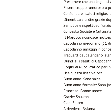
Presumere che una lingua si 
Essere troppo rumoroso o pe
Confondere i saluti religiosi c
Dimenticare di dire grazie do
Semplice e rispettoso funzi
Contesto Sociale e Cultural
Il Marocco riconosce moltepl
Capodanno gregoriano (31 dic
Capodanno amazigh in conte
Traguardi del calendario isla
Quindi sì, i saluti di Capoda
Foglio di Aiuto Pratico per i S
Usa questa lista veloce:
Buon anno: Sana saida
Buon anno formale: Sana jad
Francese: Bonne annee
Grazie: Shukran
Ciao: Salam
Arrivederci: Bslama