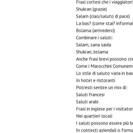
Frasi cortesi che i viaggiato
Shukran (grazie)
Salam (ciao/saluto di pace)
La bas? (come stai? informa
Bslama (arrivederci)
Combinare i saluti:
Salam, sana saida
Shukran, bslama
Anche frasi brevi possono cre
Come i Marocchini Comuneme
Lo stile di saluto varia in ba
In hotel e ristoranti
Potresti sentire un mix di:
Saluti francesi
Saluti arabi
Frasi in inglese per i visitato
Nei quartieri locali
I saluti possono essere più br
In contesti aziendali o forma