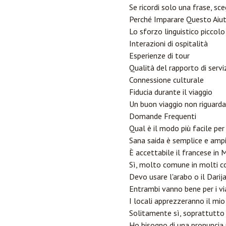
Se ricordi solo una frase, sceg
Perché Imparare Questo Aiuta
Lo sforzo linguistico piccolo
Interazioni di ospitalità
Esperienze di tour
Qualità del rapporto di servi
Connessione culturale
Fiducia durante il viaggio
Un buon viaggio non riguarda
Domande Frequenti
Qual è il modo più facile pe
Sana saida è semplice e amp
È accettabile il francese in 
Sì, molto comune in molti con
Devo usare l'arabo o il Darij
Entrambi vanno bene per i viag
I locali apprezzeranno il mi
Solitamente sì, soprattutto
Ho bisogno di una pronuncia