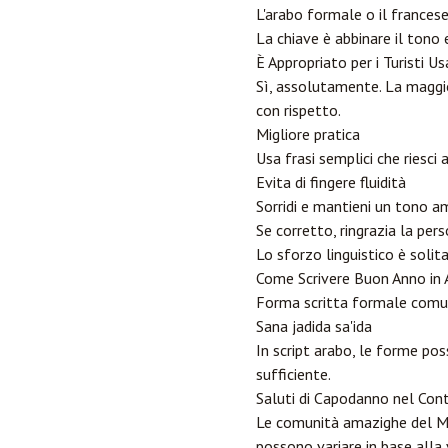
L'arabo formale o il frances
La chiave è abbinare il tono 
È Appropriato per i Turisti Us
Sì, assolutamente. La maggior
con rispetto.
Migliore pratica
Usa frasi semplici che riesci
Evita di fingere fluidità
Sorridi e mantieni un tono a
Se corretto, ringrazia la per
Lo sforzo linguistico è soli
Come Scrivere Buon Anno in 
Forma scritta formale comu
Sana jadida sa'ida
In script arabo, le forme poss
sufficiente.
Saluti di Capodanno nel Co
Le comunità amazighe del Mar
possono variare in base alla 