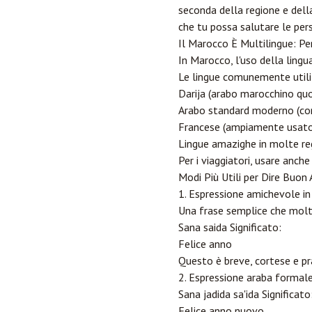
seconda della regione e della
che tu possa salutare le per
Il Marocco È Multilingue: Pe
In Marocco, l'uso della lingu
Le lingue comunemente utili
Darija (arabo marocchino quo
Arabo standard moderno (con
Francese (ampiamente usato n
Lingue amazighe in molte re
Per i viaggiatori, usare anch
Modi Più Utili per Dire Buon
1. Espressione amichevole in
Una frase semplice che molt
Sana saida Significato:
Felice anno
Questo è breve, cortese e prat
2. Espressione araba formal
Sana jadida sa'ida Significato
Felice anno nuovo