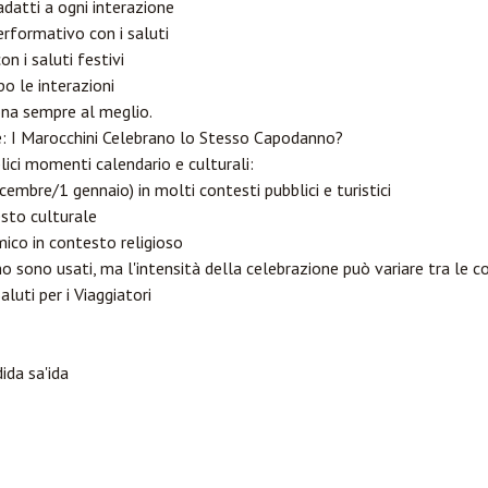
adatti a ogni interazione
rformativo con i saluti
on i saluti festivi
po le interazioni
ona sempre al meglio.
e: I Marocchini Celebrano lo Stesso Capodanno?
ici momenti calendario e culturali:
embre/1 gennaio) in molti contesti pubblici e turistici
sto culturale
mico in contesto religioso
nno sono usati, ma l'intensità della celebrazione può variare tra le 
aluti per i Viaggiatori
ida sa'ida