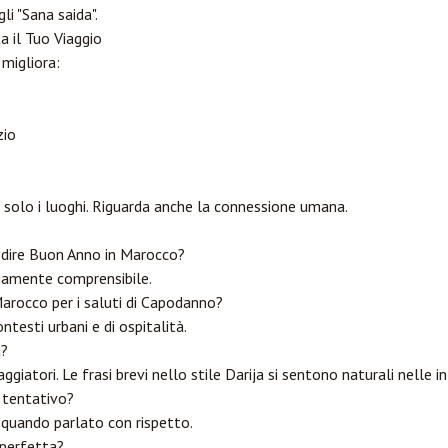
li "Sana saida".
 il Tuo Viaggio
 migliora:
zio
 solo i luoghi. Riguarda anche la connessione umana.
r dire Buon Anno in Marocco?
iamente comprensibile.
Marocco per i saluti di Capodanno?
testi urbani e di ospitalità.
a?
giatori. Le frasi brevi nello stile Darija si sentono naturali nelle i
o tentativo?
 quando parlato con rispetto.
 perfetta?