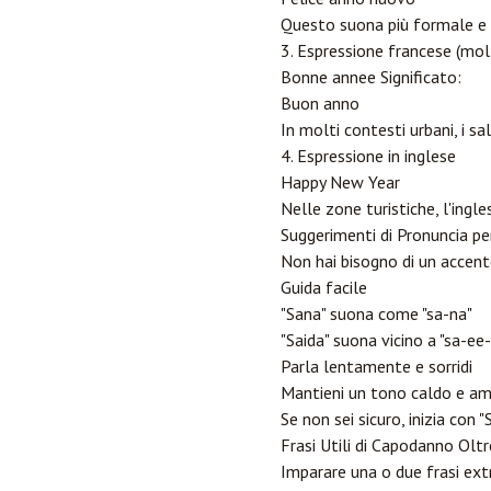
Questo suona più formale e f
3. Espressione francese (mo
Bonne annee Significato:
Buon anno
In molti contesti urbani, i 
4. Espressione in inglese
Happy New Year
Nelle zone turistiche, l'ingl
Suggerimenti di Pronuncia per
Non hai bisogno di un accent
Guida facile
"Sana" suona come "sa-na"
"Saida" suona vicino a "sa-ee
Parla lentamente e sorridi
Mantieni un tono caldo e a
Se non sei sicuro, inizia con "
Frasi Utili di Capodanno Olt
Imparare una o due frasi extra