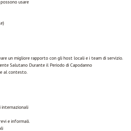
ri possono usare
le)
are un migliore rapporto con gli host locali e i team di servizio.
nte Salutano Durante il Periodo di Capodanno
se al contesto.
ri internazionali
evi e informali.
li