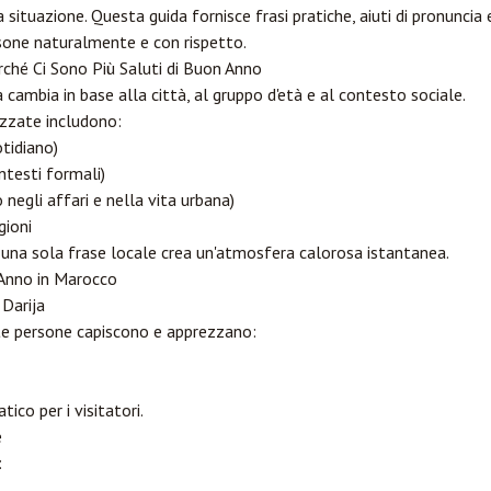
 situazione. Questa guida fornisce frasi pratiche, aiuti di pronuncia 
sone naturalmente e con rispetto.
rché Ci Sono Più Saluti di Buon Anno
a cambia in base alla città, al gruppo d'età e al contesto sociale.
zzate includono:
tidiano)
testi formali)
egli affari e nella vita urbana)
gioni
e una sola frase locale crea un'atmosfera calorosa istantanea.
 Anno in Marocco
 Darija
e persone capiscono e apprezzano:
ico per i visitatori.
e
: