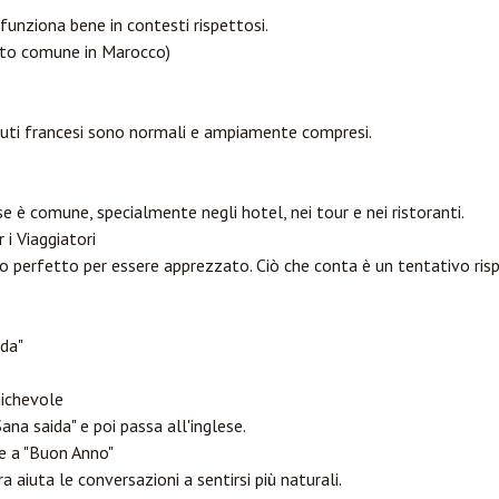
unziona bene in contesti rispettosi.
lto comune in Marocco)
saluti francesi sono normali e ampiamente compresi.
ese è comune, specialmente negli hotel, nei tour e nei ristoranti.
 i Viaggiatori
o perfetto per essere apprezzato. Ciò che conta è un tentativo ris
-da"
michevole
Sana saida" e poi passa all'inglese.
re a "Buon Anno"
 aiuta le conversazioni a sentirsi più naturali.