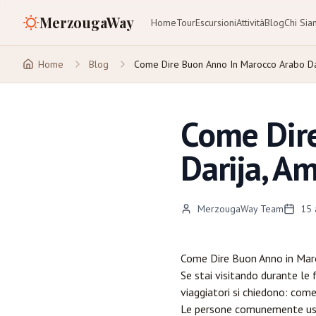
MerzougaWay
Home
Tour
Escursioni
Attività
Blog
Chi Si
Home
Blog
Come Dire Buon Anno In Marocco Arabo Da
Come Dire
Darija, Am
MerzougaWay Team
15 
Come Dire Buon Anno in Maroc
Se stai visitando durante le f
viaggiatori si chiedono: com
Le persone comunemente usano