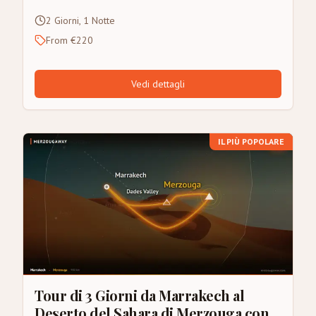
2 Giorni, 1 Notte
From €220
Vedi dettagli
IL PIÙ POPOLARE
Tour di 3 Giorni da Marrakech al
Deserto del Sahara di Merzouga con