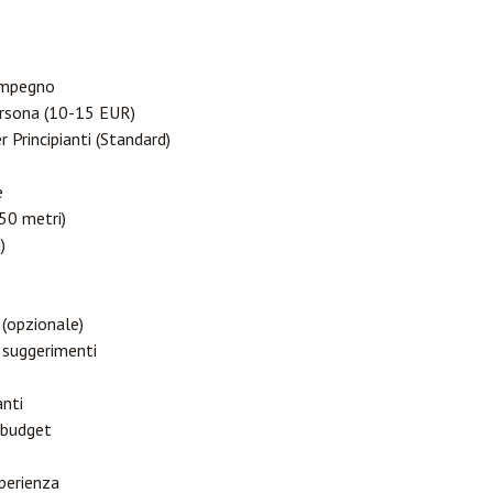
'impegno
sona (10-15 EUR)
 Principianti (Standard)
e
50 metri)
)
 (opzionale)
 suggerimenti
anti
 budget
perienza