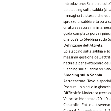
Introduzione: Scendere sull'
Lo sledding sulla sabbia (ch
Immagina te stesso che voli 
spruzzo di sabbia e la pura s
un'attrezzatura minima, nessu
guida completa porta i principi
Che cos'è lo Sledding sulla S
Definizione dell'Attività
Lo sledding sulla sabbia è lo
massima gestione dell'attrit
naturale per skateboard del
Sledding sulla Sabbia vs. Sa
Sledding sulla Sabbia
Attrezzatura: Tavola speciale
Postura: In piedi o in ginocch
Difficoltà: Moderata (tecnica
Velocità: Moderata (20-40 km
Controllo: Fatto attraverso 
Curva di Apprendimento: 1-2