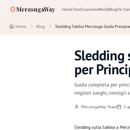
MerzougaWay
Home
Tour
Escursioni
Attività
Blog
Chi Si
Home
Blog
Sledding Sabbia Merzouga Guida Principia
Sledding 
per Princ
Guida completa per princi
migliori luoghi, consigli
MerzougaWay Team
3 a
Sledding sulla Sabbia a
Merz