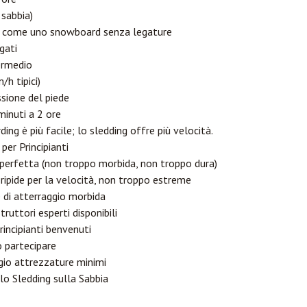
 sabbia)
e come uno snowboard senza legature
egati
termedio
/h tipici)
ssione del piede
inuti a 2 ore
ing è più facile; lo sledding offre più velocità.
er Principianti
perfetta (non troppo morbida, non troppo dura)
ipide per la velocità, non troppo estreme
 di atterraggio morbida
truttori esperti disponibili
rincipianti benvenuti
 partecipare
gio attrezzature minimi
lo Sledding sulla Sabbia