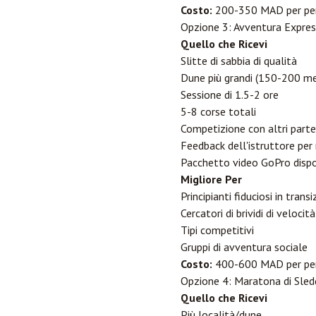
Costo:
200-350 MAD per per
Opzione 3: Avventura Express
Quello che Ricevi
Slitte di sabbia di qualità
Dune più grandi (150-200 me
Sessione di 1.5-2 ore
5-8 corse totali
Competizione con altri parte
Feedback dell'istruttore per 
Pacchetto video GoPro dispo
Migliore Per
Principianti fiduciosi in trans
Cercatori di brividi di velocità
Tipi competitivi
Gruppi di avventura sociale
Costo:
400-600 MAD per per
Opzione 4: Maratona di Sledd
Quello che Ricevi
Più località/dune