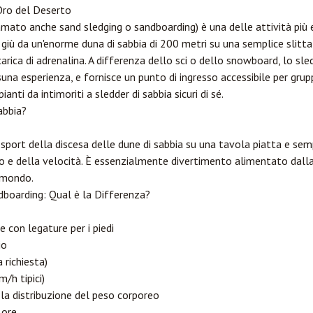
Oro del Deserto
iamato anche sand sledging o sandboarding) è una delle attività più
giù da un'enorme duna di sabbia di 200 metri su una semplice slitta,
carica di adrenalina. A differenza dello sci o dello snowboard, lo sle
na esperienza, e fornisce un punto di ingresso accessibile per grupp
anti da intimoriti a sledder di sabbia sicuri di sé.
abbia?
 sport della discesa delle dune di sabbia su una tavola piatta e sem
o e della velocità. È essenzialmente divertimento alimentato dalla
 mondo.
ndboarding: Qual è la Differenza?
 con legature per i piedi
io
 richiesta)
/h tipici)
la distribuzione del peso corporeo
 ore