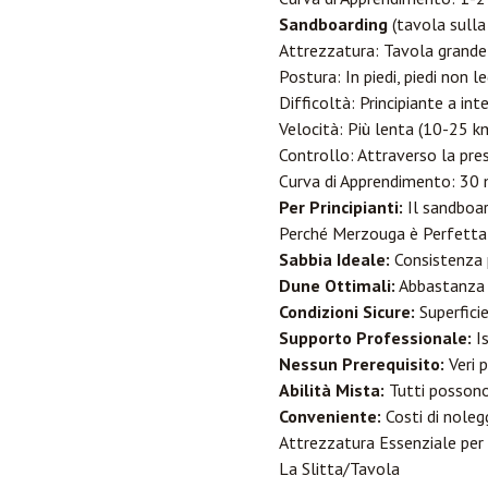
Sandboarding
(tavola sulla
Attrezzatura: Tavola grand
Postura: In piedi, piedi non l
Difficoltà: Principiante a in
Velocità: Più lenta (10-25 km
Controllo: Attraverso la pre
Curva di Apprendimento: 30 m
Per Principianti:
Il sandboard
Perché Merzouga è Perfetta p
Sabbia Ideale:
Consistenza 
Dune Ottimali:
Abbastanza r
Condizioni Sicure:
Superficie
Supporto Professionale:
Is
Nessun Prerequisito:
Veri p
Abilità Mista:
Tutti possono
Conveniente:
Costi di noleg
Attrezzatura Essenziale per 
La Slitta/Tavola