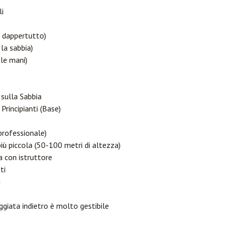
li
va dappertutto)
la sabbia)
 le mani)
 sulla Sabbia
Principianti (Base)
 professionale)
ù piccola (50-100 metri di altezza)
a con istruttore
ti
i
giata indietro è molto gestibile