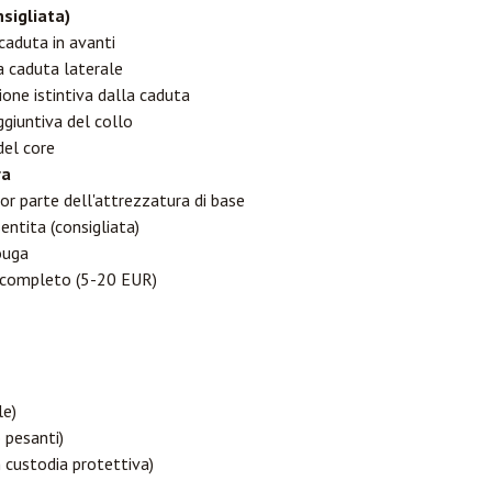
sigliata)
caduta in avanti
a caduta laterale
zione istintiva dalla caduta
ggiuntiva del collo
del core
ra
or parte dell'attrezzatura di base
ntita (consigliata)
ouga
 completo (5-20 EUR)
le)
 pesanti)
custodia protettiva)