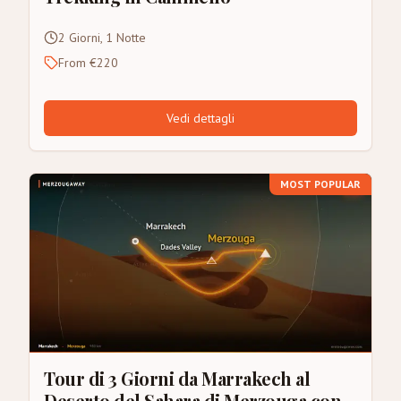
2 Giorni, 1 Notte
From €220
Vedi dettagli
MOST POPULAR
Tour di 3 Giorni da Marrakech al
Deserto del Sahara di Merzouga con