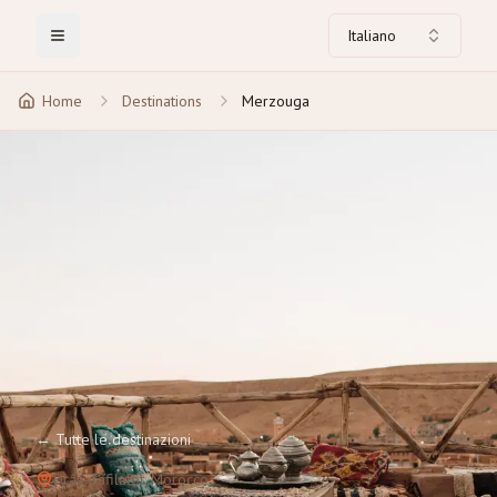
Italiano
Toggle Menu
Home
Destinations
Merzouga
←
Tutte le destinazioni
Drâa-Tafilalet
, Morocco