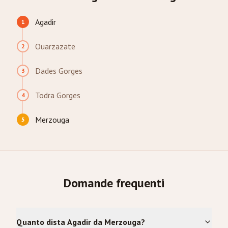
Agadir
1
Ouarzazate
2
Dades Gorges
3
Todra Gorges
4
Merzouga
5
Domande frequenti
Quanto dista Agadir da Merzouga?