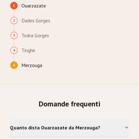
Ouarzazate
1
Dades Gorges
2
Todra Gorges
3
Tinghir
4
Merzouga
5
Domande frequenti
Quanto dista Ouarzazate da Merzouga?