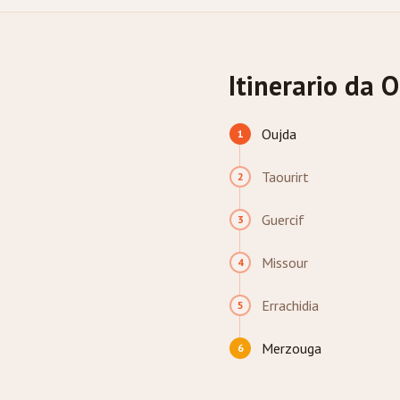
Itinerario da
Oujda
1
Taourirt
2
Guercif
3
Missour
4
Errachidia
5
Merzouga
6