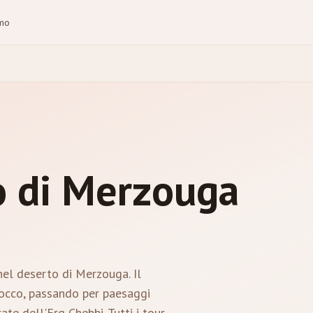
amo
o di Merzouga
nel deserto di Merzouga. Il
rocco, passando per paesaggi
ate dell'Erg Chebbi. Tutti i tour