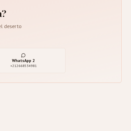
a?
el deserto
WhatsApp
2
+212668534981