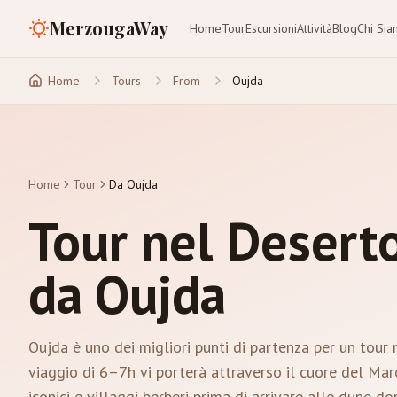
MerzougaWay
Home
Tour
Escursioni
Attività
Blog
Chi Si
Home
Tours
From
Oujda
Home
Tour
Da Oujda
Tour nel Desert
da Oujda
Oujda è uno dei migliori punti di partenza per un tour 
viaggio di 6–7h vi porterà attraverso il cuore del Ma
iconici e villaggi berberi prima di arrivare alle dune dor