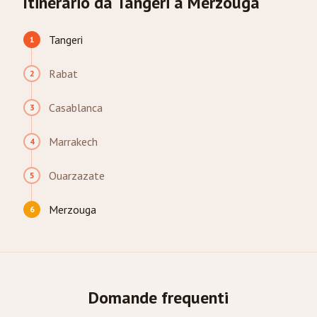
Itinerario da Tangeri a Merzouga
Tangeri
1
Rabat
2
Casablanca
3
Marrakech
4
Ouarzazate
5
Merzouga
6
Domande frequenti