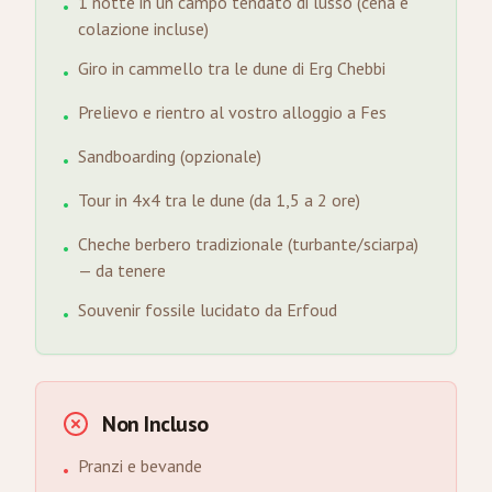
1 notte in un campo tendato di lusso (cena e
•
colazione incluse)
Giro in cammello tra le dune di Erg Chebbi
•
Prelievo e rientro al vostro alloggio a Fes
•
Sandboarding (opzionale)
•
Tour in 4x4 tra le dune (da 1,5 a 2 ore)
•
Cheche berbero tradizionale (turbante/sciarpa)
•
— da tenere
Souvenir fossile lucidato da Erfoud
•
Non Incluso
Pranzi e bevande
•