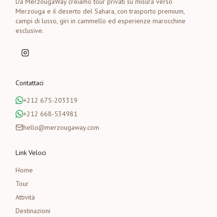
Da MerzougaWay creiamo tour privati su misura verso
Merzouga e il deserto del Sahara, con trasporto premium,
campi di lusso, giri in cammello ed esperienze marocchine
esclusive.
Contattaci
+212 675-203319
+212 668-534981
hello@merzougaway.com
Link Veloci
Home
Tour
Attività
Destinazioni