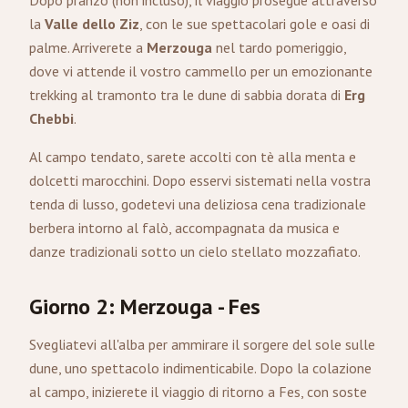
Dopo pranzo (non incluso), il viaggio prosegue attraverso
la
Valle dello Ziz
, con le sue spettacolari gole e oasi di
palme. Arriverete a
Merzouga
nel tardo pomeriggio,
dove vi attende il vostro cammello per un emozionante
trekking al tramonto tra le dune di sabbia dorata di
Erg
Chebbi
.
Al campo tendato, sarete accolti con tè alla menta e
dolcetti marocchini. Dopo esservi sistemati nella vostra
tenda di lusso, godetevi una deliziosa cena tradizionale
berbera intorno al falò, accompagnata da musica e
danze tradizionali sotto un cielo stellato mozzafiato.
Giorno 2: Merzouga - Fes
Svegliatevi all'alba per ammirare il sorgere del sole sulle
dune, uno spettacolo indimenticabile. Dopo la colazione
al campo, inizierete il viaggio di ritorno a Fes, con soste