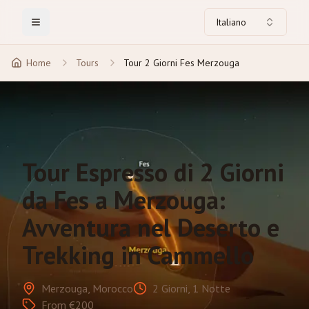
Italiano
Toggle Menu
Home
Tours
Tour 2 Giorni Fes Merzouga
Tour Espresso di 2 Giorni
da Fes a Merzouga:
Avventura nel Deserto e
Trekking in Cammello
Merzouga, Morocco
2 Giorni, 1 Notte
From €200