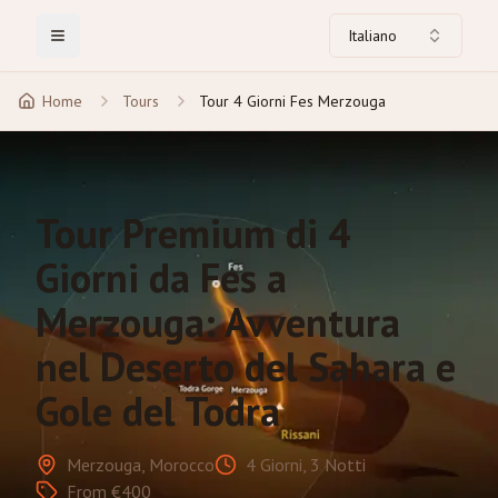
Italiano
Toggle Menu
Home
Tours
Tour 4 Giorni Fes Merzouga
Tour Premium di 4
Giorni da Fes a
Merzouga: Avventura
nel Deserto del Sahara e
Gole del Todra
Merzouga, Morocco
4 Giorni, 3 Notti
From €400