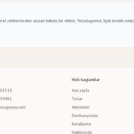
erel rehberlerden olusan tutkulu bir ekibiz. Yolculugumuz, tipik turistik ro
Hizli baglantilar
203319
Ana sayfa
534981
Turlar
zougaway.com
Aktiviteler
Destinasyonlar
Konaklama
Hakkimizda