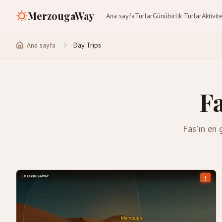
MerzougaWay
Ana sayfa
Turlar
Günübirlik Turlar
Aktivit
Ana sayfa
Day Trips
Fa
Fas'ın en 