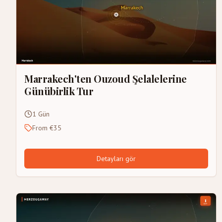
Marrakech'ten Ouzoud Şelalelerine
Günübirlik Tur
1 Gün
From €35
Detayları gör