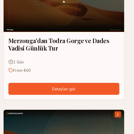
Merzouga'dan Todra Gorge ve Dades
Vadisi Günlük Tur
1 Gün
From €60
Detayları gör