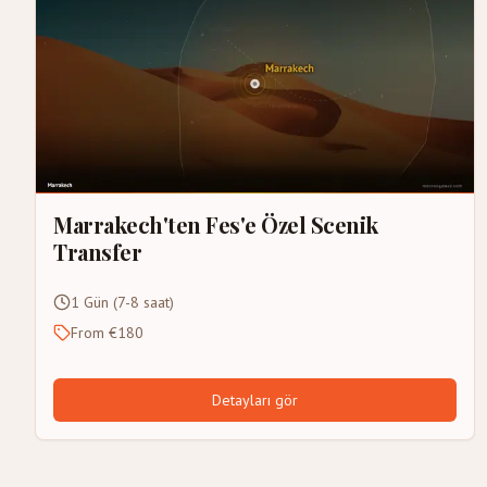
Marrakech'ten Fes'e Özel Scenik
Transfer
1 Gün (7-8 saat)
From €180
Detayları gör