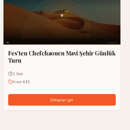
Fes'ten Chefchaouen Mavi Şehir Günlük
Turu
1 Gün
From €45
Detayları gör