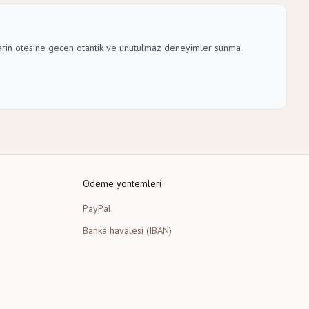
talarin otesine gecen otantik ve unutulmaz deneyimler sunma
Odeme yontemleri
PayPal
Banka havalesi (IBAN)