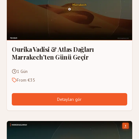
Ourika Vadisi & Atlas Dağları
Marrakech'ten Günü Geçir
1 Gün
From €35
Detayları gör