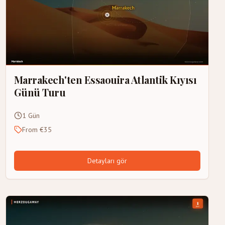
Marrakech'ten Essaouira Atlantik Kıyısı
Günü Turu
1 Gün
From €35
Detayları gör