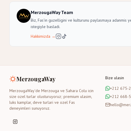
MerzougaWay Team
Biz, Fas'in guzelligini ve kulturunu paylasmaya adanmis y
istegiyle basladi.
Hakkimizda
→
MerzougaWay
Bize ulasin
+212 675-
MerzougaWay'de Merzouga ve Sahara Colu icin
size ozel turlar olusturuyoruz; premium ulasim,
+212 668-
luks kamplar, deve turlari ve ozel Fas
hello@mer
deneyimleri sunuyoruz.