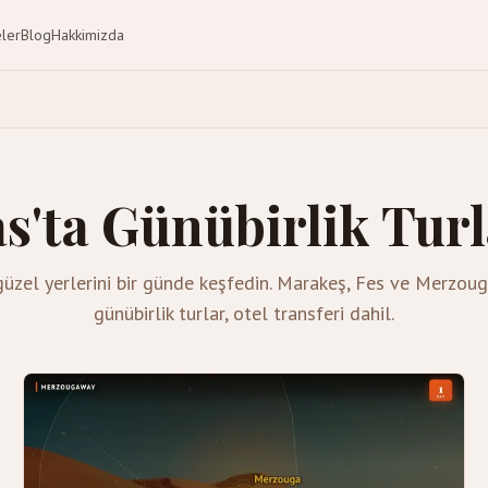
eler
Blog
Hakkimizda
s'ta Günübirlik Tur
güzel yerlerini bir günde keşfedin. Marakeş, Fes ve Merzou
günübirlik turlar, otel transferi dahil.