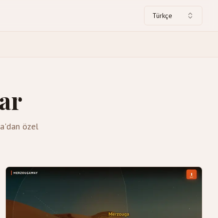
Türkçe
lar
ga'dan özel