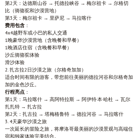
第2天：达德斯山谷 → 托德拉峡谷 → 梅尔祖卡 → 尔格切
比（骑骆驼和沙漠营地）
第3天：梅尔祖卡 → 里萨尼 → 马拉喀什
费用包含
：
4x4越野车或小巴的私人交通
1晚豪华沙漠营地（含晚餐和早餐）
1晚酒店住宿（含晚餐和早餐）
沙丘骑骆驼体验
滑沙体验
2. 扎古拉2日沙漠之旅（尔格奇加加）
适合时间有限的游客，带您前往美丽的德拉河谷和尔格奇加
加的金色沙丘。
行程亮点
：
第1天：马拉喀什 → 高阿特拉斯 → 阿伊特·本·哈杜 → 瓦尔
扎扎特 → 扎古拉
第2天：扎古拉 → 塔梅格鲁特 → 德拉河谷 → 马拉喀什
3. 4天豪华沙漠之旅
一次延长的冒险之旅，将摩洛哥最美丽的沙漠景观与高端住
宿和独家体验完美结合。