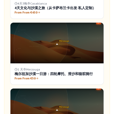
4天3晚
Casablanca
4天文化与沙漠之旅（从卡萨布兰卡出发·私人定制）
From From €450
1 天
Merzouga
梅尔祖加沙漠一日游：四轮摩托、滑沙和骆驼骑行
From From €50