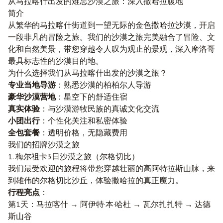
从
马拉喀什
出发的难忘沙漠之旅：深入撒哈拉腹地
简介
从繁华的马拉喀什街道到一望无际的金色撒哈拉沙漠，开启
一段非凡的冒险之旅。我们的沙漠之旅完美融合了冒险、文
化和自然美景，带您穿越令人叹为观止的景观，深入摩洛哥
最具标志性的沙漠目的地。
为什么选择我们从马拉喀什出发的沙漠之旅？
专业当地导游
：熟悉沙漠的柏柏尔人导游
豪华沙漠营地
：星空下的舒适住宿
真实体验
：与沙漠游牧民族的真诚文化交流
小团出行
：个性化关注和私密体验
全包套餐
：透明价格，无隐藏费用
我们的招牌沙漠之旅
1.
梅尔祖卡
3日沙漠之旅（尔格切比）
我们最受欢迎的旅程将带您穿越壮丽的高阿特拉斯山脉，来
到雄伟的尔格切比沙丘，体验撒哈拉的真正魔力。
行程亮点
：
第1天：马拉喀什 → 阿伊特·本·哈杜 →
瓦尔扎扎特
→ 达德
斯山谷