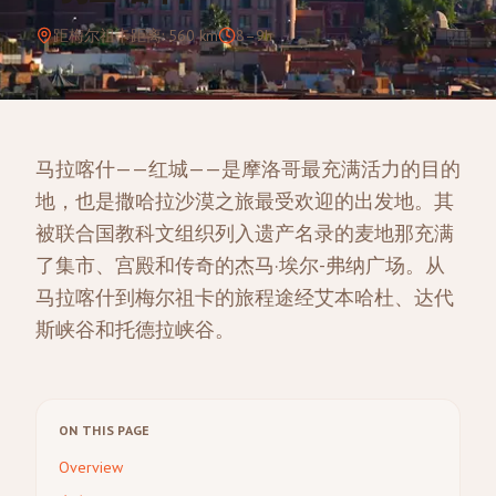
距梅尔祖卡距离
:
560
km
8–9h
马拉喀什——红城——是摩洛哥最充满活力的目的
地，也是撒哈拉沙漠之旅最受欢迎的出发地。其
被联合国教科文组织列入遗产名录的麦地那充满
了集市、宫殿和传奇的杰马·埃尔-弗纳广场。从
马拉喀什到梅尔祖卡的旅程途经艾本哈杜、达代
斯峡谷和托德拉峡谷。
ON THIS PAGE
Overview