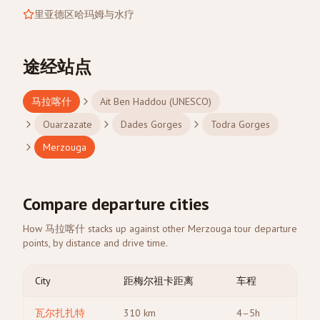
里亚德区哈玛姆与水疗
途经站点
马拉喀什
Ait Ben Haddou (UNESCO)
Ouarzazate
Dades Gorges
Todra Gorges
Merzouga
Compare departure cities
How 马拉喀什 stacks up against other Merzouga tour departure
points, by distance and drive time.
City
距梅尔祖卡距离
车程
瓦尔扎扎特
310
km
4–5h