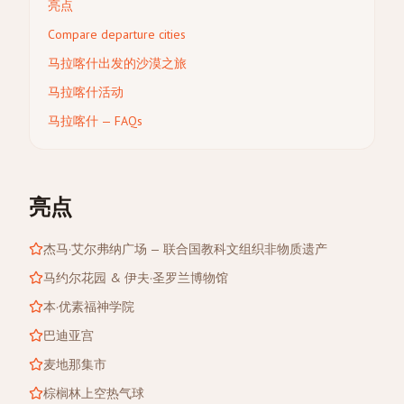
亮点
Compare departure cities
马拉喀什出发的沙漠之旅
马拉喀什活动
马拉喀什 — FAQs
亮点
杰马·艾尔弗纳广场 — 联合国教科文组织非物质遗产
马约尔花园 & 伊夫·圣罗兰博物馆
本·优素福神学院
巴迪亚宫
麦地那集市
棕榈林上空热气球