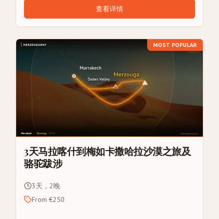
查看详情
MOST POPULAR
3天马拉喀什到梅如卡撒哈拉沙漠之旅及
骆驼跋涉
3天，2晚
From €250