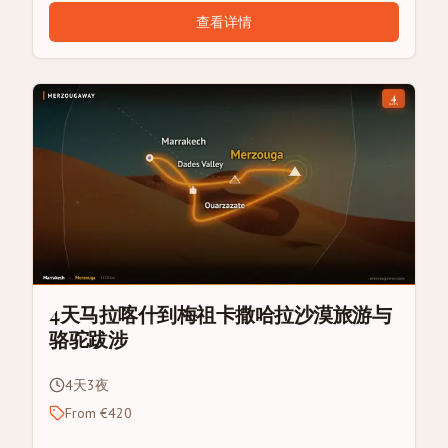
查看详情
4天马拉喀什到梅祖卡撒哈拉沙漠旅游与
骆驼跋涉
4天3夜
From €420