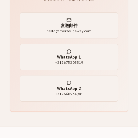
发送邮件
hello@merzougaway.com
WhatsApp
1
+212675203319
WhatsApp
2
+212668534981