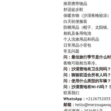
推荐携带物品
舒适徒步鞋
保暖衣物（沙漠夜晚较凉）
白天轻便服装
防晒用品（帽子、太阳镜、
相机及备用电池
个人洗漱用品和药品
日常用品小背包
常见问题
问：最佳旅行季节是什么时
夜晚可能相当寒冷。
问：沙漠营地有卫生间吗？
问：骑骆驼适合所有人吗？
问：使用什么类型的车辆？
问：沙漠营地有Wi-Fi吗？
联系我们
WhatsApp
：+21267520331
邮箱
：hello@merzougaway
最后更新：2026年1月