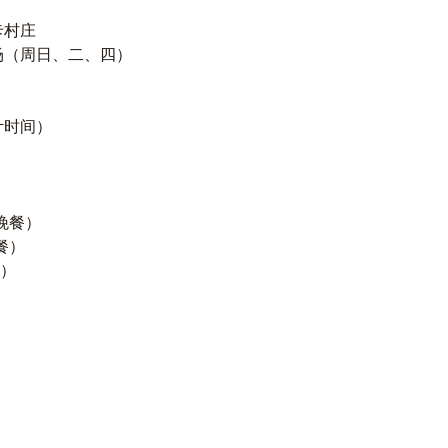
卡村庄
场（周日、二、四）
计时间）
晚餐）
餐）
）