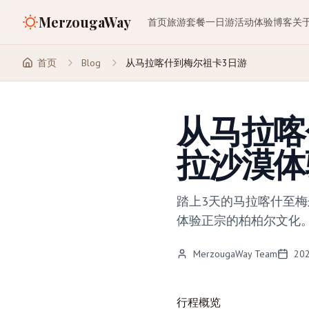
MerzougaWay
首页
旅游套餐
一日游
活动体验
博客
关
首页
Blog
从马拉喀什到梅尔祖卡3日游
从马拉喀
拉沙漠体
踏上3天的马拉喀什至
体验正宗的柏柏尔文化
MerzougaWay Team
20
行程概览