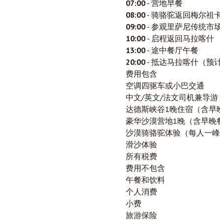
07:00
- 营地早餐
08:00
- 骑骆驼返回梅尔祖
09:00
- 参观里萨尼传统市
10:00
- 启程返回马拉喀什
13:00
- 途中餐厅午餐
20:00
- 抵达马拉喀什（预
费用包含
空调四驱车或小巴交通
中文/英文/法文司机兼导游
达德斯峡谷1晚住宿（含早
豪华沙漠营地1晚（含早晚
沙漠骑骆驼体验（每人一峰
滑沙体验
所有税费
费用不包含
午餐和饮料
个人消费
小费
旅游保险