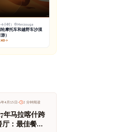
-4小时）
Merzouga
四轮摩托车和越野车沙漠
日游）
€40
26年4月15日
•
2
分钟阅读
27年马拉喀什跨
餐厅：最佳餐饮