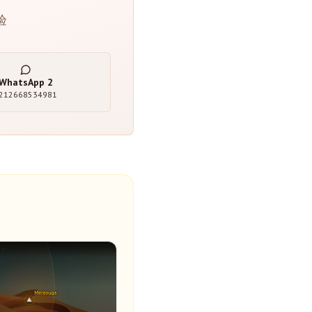
验
WhatsApp
2
212668534981