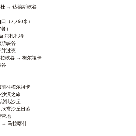
杜 → 达德斯峡谷
口（2,260米）
午餐）
瓦尔扎扎特
德斯峡谷
餐并过夜
拉峡谷 → 梅尔祖卡
峡谷
德前往梅尔祖卡
备沙漠之旅
格谢比沙丘
，欣赏沙丘日落
漠营地
 → 马拉喀什
）