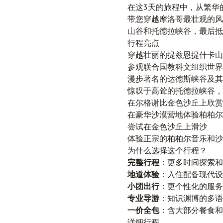
在这3天的旅程中，从繁华
带您穿越摩洛哥最壮观的风
山谷和托德拉峡谷，最后抵
行程亮点
穿越壮丽的提兹恩提什卡山口
参观联合国教科文组织世界
漫步著名的达德斯峡谷及其
惊叹于高耸的托德拉峡谷，
在尔格谢比金色沙丘上欣赏
在豪华沙漠营地体验柏柏尔
尝试在金色沙丘上滑沙
体验正宗的柏柏尔音乐和沙
为什么选择这个行程？
完整行程
：更多时间探索和
地道体验
：入住配备现代设
小团出行
：更个性化的服务
专业导游
：知识渊博的多语
一价全包
：含大部分餐食和
详细行程