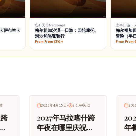
1 天
Merzouga
半日游（3
卡萨布兰卡
梅尔祖加沙漠一日游：四轮摩托、
梅尔祖加
滑沙和骆驼骑行
冒险（半
From From €50
From From 
读
2026年4月15日
•
2
分钟阅读
20
什跨
2027年马拉喀什跨
20
终
年夜在哪里庆祝：
年