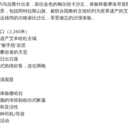
的
马拉喀什
出发，前往金色的
梅尔祖卡
沙丘，体验终极摩洛哥冒
景，包括阿特拉斯山脉、被联合国教科文组织列为世界遗产的艾
达雄伟的尔格谢比沙丘，享受难忘的沙漠体验。
（2,260米）
遗产艾本哈杜古城
"猴手指"岩层
攀岩者的天堂
日出日落
式热情好客，连住两晚
漠观星
体验撒哈拉
施的传统柏柏尔式帐篷
和灵活性
种司机/导游
活动