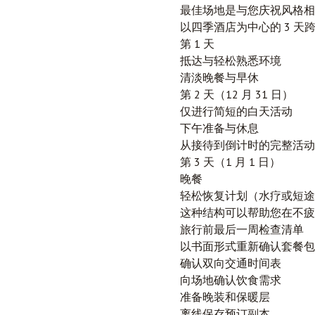
最佳场地是与您庆祝风格相
以四季酒店为中心的 3 天
第 1 天
抵达与轻松熟悉环境
清淡晚餐与早休
第 2 天（12 月 31 日）
仅进行简短的白天活动
下午准备与休息
从接待到倒计时的完整活动
第 3 天（1 月 1 日）
晚餐
轻松恢复计划（水疗或短途
这种结构可以帮助您在不疲
旅行前最后一周检查清单
以书面形式重新确认套餐包
确认双向交通时间表
向场地确认饮食需求
准备晚装和保暖层
离线保存预订副本