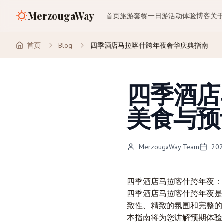
MerzougaWay
首页
旅游套餐
一日游
活动体验
博客
关
首页
Blog
四季酒店马拉喀什跨年夜奢华庆典指南
四季酒店
美食与预
MerzougaWay Team
20
四季酒店
马拉喀什
跨年夜：
四季酒店马拉喀什跨年夜是
致性、精致的氛围和完整的
本指南将为您讲解预期体验