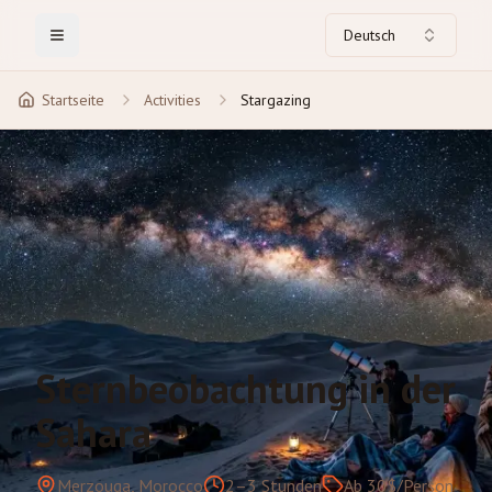
Deutsch
Toggle Menu
Startseite
Activities
Stargazing
Sternbeobachtung in der
Sahara
Merzouga, Morocco
2–3 Stunden
Ab 30$/Person