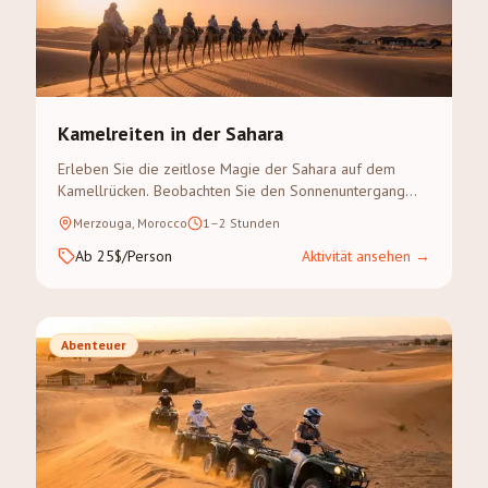
Kamelreiten in der Sahara
Erleben Sie die zeitlose Magie der Sahara auf dem
Kamellrücken. Beobachten Sie den Sonnenuntergang
über den goldenen Dünen des Erg Chebbi auf einem
Merzouga, Morocco
1–2 Stunden
geführten Kameltreck.
Ab 25$/Person
Aktivität ansehen
→
Abenteuer