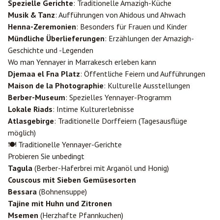
Spezielle Gerichte
: Traditionelle Amazigh-Küche
Musik & Tanz
: Aufführungen von Ahidous und Ahwach
Henna-Zeremonien
: Besonders für Frauen und Kinder
Mündliche Überlieferungen
: Erzählungen der Amazigh-
Geschichte und -Legenden
Wo man Yennayer in Marrakesch erleben kann
Djemaa el Fna Platz
: Öffentliche Feiern und Aufführungen
Maison de la Photographie
: Kulturelle Ausstellungen
Berber-Museum
: Spezielles Yennayer-Programm
Lokale Riads
: Intime Kulturerlebnisse
Atlasgebirge
: Traditionelle Dorffeiern (Tagesausflüge
möglich)
🍽️ Traditionelle Yennayer-Gerichte
Probieren Sie unbedingt
Tagula
(Berber-Haferbrei mit Arganöl und Honig)
Couscous mit Sieben Gemüsesorten
Bessara
(Bohnensuppe)
Tajine mit Huhn und Zitronen
Msemen
(Herzhafte Pfannkuchen)