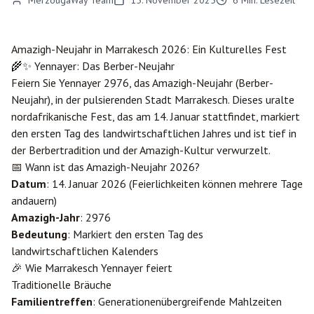
MerzougaWay Team
15. November 2025
6
Min. Lesezeit
Amazigh-Neujahr in
Marrakesch
2026: Ein Kulturelles Fest
🌾✨ Yennayer: Das Berber-Neujahr
Feiern Sie Yennayer 2976, das Amazigh-Neujahr (Berber-
Neujahr), in der pulsierenden Stadt Marrakesch. Dieses uralte
nordafrikanische Fest, das am 14. Januar stattfindet, markiert
den ersten Tag des landwirtschaftlichen Jahres und ist tief in
der Berbertradition und der Amazigh-Kultur verwurzelt.
📅 Wann ist das Amazigh-Neujahr 2026?
Datum
: 14. Januar 2026 (Feierlichkeiten können mehrere Tage
andauern)
Amazigh-Jahr
: 2976
Bedeutung
: Markiert den ersten Tag des
landwirtschaftlichen Kalenders
🎉 Wie Marrakesch Yennayer feiert
Traditionelle Bräuche
Familientreffen
: Generationenübergreifende Mahlzeiten