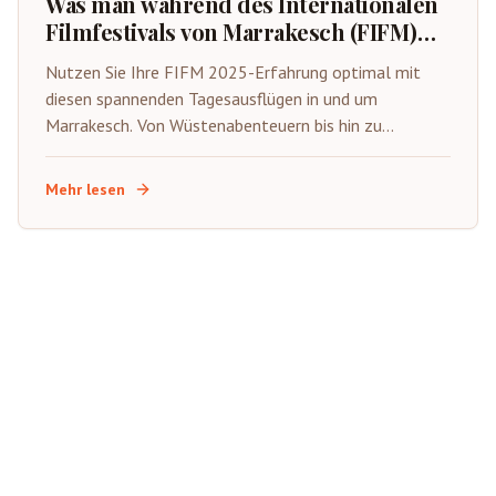
Was man während des Internationalen
Filmfestivals von Marrakesch (FIFM)
2025 unternehmen kann
Nutzen Sie Ihre FIFM 2025-Erfahrung optimal mit
diesen spannenden Tagesausflügen in und um
Marrakesch. Von Wüstenabenteuern bis hin zu
kulturellen Ausflügen – entdecken Sie das Beste aus
Marokko, während Sie das Filmfestival besuchen.
Mehr lesen