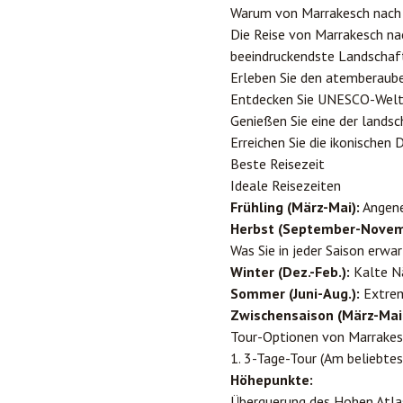
Warum von Marrakesch nach
Die Reise von Marrakesch nac
beeindruckendste Landschaft
Erleben Sie den atemberaub
Entdecken Sie UNESCO-Welte
Genießen Sie eine der lands
Erreichen Sie die ikonischen
Beste Reisezeit
Ideale Reisezeiten
Frühling (März-Mai):
Angene
Herbst (September-Novem
Was Sie in jeder Saison erwa
Winter (Dez.-Feb.):
Kalte Nä
Sommer (Juni-Aug.):
Extrem 
Zwischensaison (März-Mai, 
Tour-Optionen von Marrake
1. 3-Tage-Tour (Am beliebtes
Höhepunkte:
Überquerung des Hohen Atlas