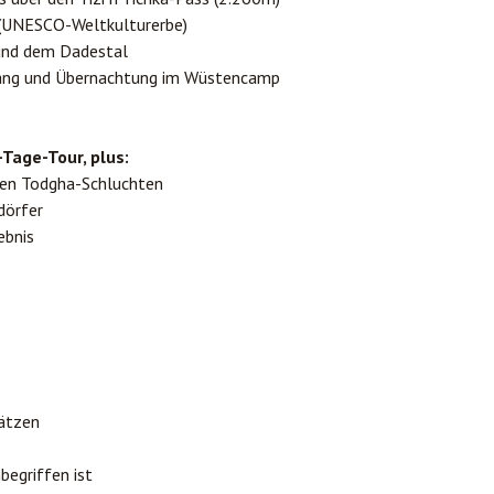
 (UNESCO-Weltkulturerbe)
nd dem Dadestal
gang und Übernachtung im Wüstencamp
-Tage-Tour, plus:
den Todgha-Schluchten
dörfer
ebnis
hätzen
begriffen ist