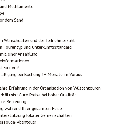
l und Medikamente
mpe
vor dem Sand
ren Wunschdaten und der Teilnehmerzahl
en Tourentyp und Unterkunftsstandard
 mit einer Anzahlung
iseinformationen
nteuer vor!
äßigung bei Buchung 3+ Monate im Voraus
ahre Erfahrung in der Organisation von Wüstentouren
rhältnis:
Gute Preise bei hoher Qualität
ere Betreuung
g während Ihrer gesamten Reise
terstützung lokaler Gemeinschaften
Merzouga-Abenteuer