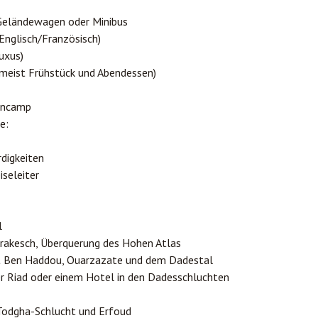
 Geländewagen oder Minibus
Englisch/Französisch)
uxus)
meist Frühstück und Abendessen)
encamp
e:
rdigkeiten
iseleiter
l
rakesch, Überquerung des Hohen Atlas
t Ben Haddou, Ouarzazate und dem Dadestal
r Riad oder einem Hotel in den Dadesschluchten
Todgha-Schlucht und Erfoud