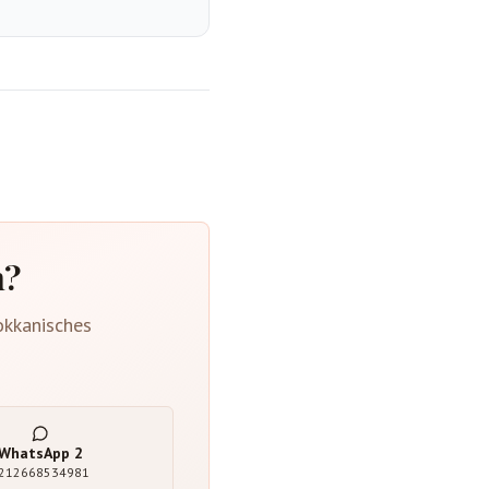
n?
okkanisches
WhatsApp
2
212668534981