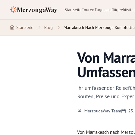
MerzougaWay
Startseite
Touren
Tagesausflüge
Aktivitä
Startseite
Blog
Marrakesch Nach Merzouga Komplettf
Von Marr
Umfassen
Ihr umfassender Reisefüh
Routen, Preise und Exper
MerzougaWay Team
23.
Von
Marrakesch
nach
Merzo