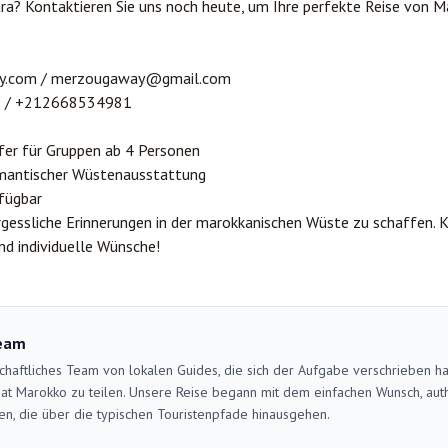
hara? Kontaktieren Sie uns noch heute, um Ihre perfekte Reise von
y.com
/
merzougaway@gmail.com
9
/
+212668534981
fer für Gruppen ab 4 Personen
mantischer Wüstenausstattung
fügbar
rgessliche Erinnerungen in der marokkanischen Wüste zu schaffen. K
d individuelle Wünsche!
eam
schaftliches Team von lokalen Guides, die sich der Aufgabe verschrieben h
at Marokko zu teilen. Unsere Reise begann mit dem einfachen Wunsch, auth
en, die über die typischen Touristenpfade hinausgehen.