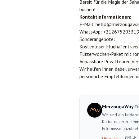
Bereit für die Magie der Sa
buchen!
Kontaktinformationen:
E-Mail:
hello@merzougawa
WhatsApp:
+21267520331
Sonderangebote:
Kostenloser Flughafentrans
Flitterwochen-Paket mit ro
Anpassbare Privattouren ver
Wir helfen Ihnen dabei, unve
persönliche Empfehlungen un
MerzougaWay T
Wir sind ein leiden
Kultur unserer Heim
Erlebnisse anzubiet
Über Uns
→