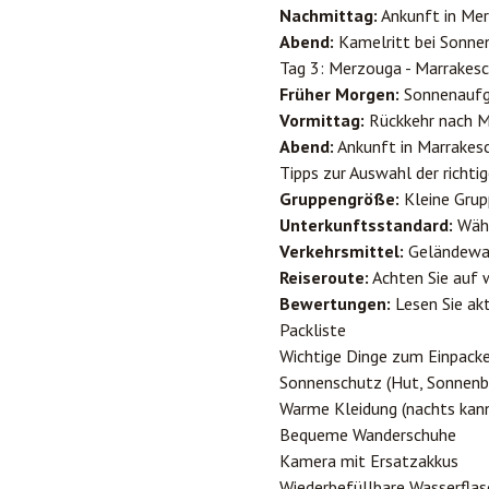
Nachmittag:
Ankunft in Mer
Abend:
Kamelritt bei Sonne
Tag 3: Merzouga - Marrakesch
Früher Morgen:
Sonnenaufg
Vormittag:
Rückkehr nach M
Abend:
Ankunft in Marrakesc
Tipps zur Auswahl der richti
Gruppengröße:
Kleine Grup
Unterkunftsstandard:
Wähl
Verkehrsmittel:
Geländewag
Reiseroute:
Achten Sie auf 
Bewertungen:
Lesen Sie ak
Packliste
Wichtige Dinge zum Einpacke
Sonnenschutz (Hut, Sonnenbr
Warme Kleidung (nachts kann
Bequeme Wanderschuhe
Kamera mit Ersatzakkus
Wiederbefüllbare Wasserflas