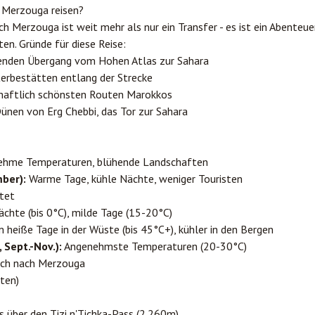
 Merzouga reisen?
h Merzouga ist weit mehr als nur ein Transfer - es ist ein Abenteu
en. Gründe für diese Reise:
enden Übergang vom Hohen Atlas zur Sahara
rbestätten entlang der Strecke
chaftlich schönsten Routen Marokkos
 Dünen von Erg Chebbi, das Tor zur Sahara
hme Temperaturen, blühende Landschaften
ber):
Warme Tage, kühle Nächte, weniger Touristen
rtet
chte (bis 0°C), milde Tage (15-20°C)
heiße Tage in der Wüste (bis 45°C+), kühler in den Bergen
Sept.-Nov.):
Angenehmste Temperaturen (20-30°C)
sch nach Merzouga
ten)
 über den Tizi n'Tichka-Pass (2.260m)