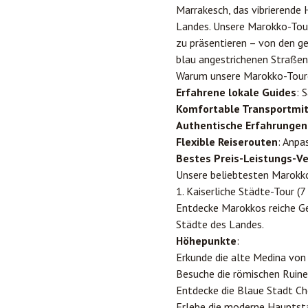
Marrakesch, das vibrierende 
Landes. Unsere Marokko-Toure
zu präsentieren – von den ge
blau angestrichenen Straße
Warum unsere Marokko-Tour
Erfahrene lokale Guides
: 
Komfortable Transportmit
Authentische Erfahrungen
Flexible Reiserouten
: Anpa
Bestes Preis-Leistungs-Ve
Unsere beliebtesten Marokk
1. Kaiserliche Städte-Tour (7
Entdecke Marokkos reiche Ge
Städte des Landes.
Höhepunkte
:
Erkunde die alte Medina vo
Besuche die römischen Ruinen
Entdecke die Blaue Stadt Ch
Erlebe die moderne Haupts