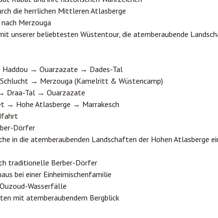
ch die herrlichen Mittleren Atlasberge
r nach
Merzouga
 mit unserer beliebtesten Wüstentour, die atemberaubende Landsch
en Haddou →
Ouarzazate
→ Dades-Tal
-Schlucht → Merzouga (Kamelritt & Wüstencamp)
 → Draa-Tal → Ouarzazate
et → Hohe Atlasberge → Marrakesch
dfahrt
rber-Dörfer
uche in die atemberaubenden Landschaften der Hohen Atlasberge ei
h traditionelle Berber-Dörfer
aus bei einer Einheimischenfamilie
 Ouzoud-Wasserfälle
eiten mit atemberaubendem Bergblick