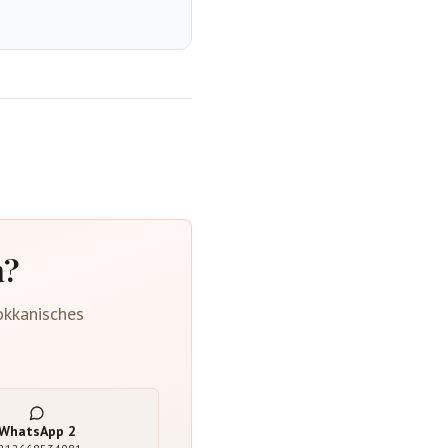
n?
okkanisches
WhatsApp
2