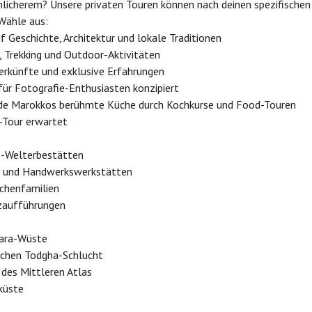
licherem? Unsere privaten Touren können nach deinen spezifischen
Wähle aus:
uf Geschichte, Architektur und lokale Traditionen
, Trekking und Outdoor-Aktivitäten
erkünfte und exklusive Erfahrungen
 für Fotografie-Enthusiasten konzipiert
nde Marokkos berühmte Küche durch Kochkurse und Food-Touren
-Tour erwartet
-Welterbestätten
ks und Handwerkswerkstätten
chenfamilien
nzaufführungen
hara-Wüste
schen Todgha-Schlucht
des Mittleren Atlas
küste