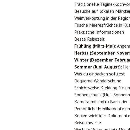
Traditionelle Tagine-Kochvo
Besuche auf lokalen Märkte
Weinverkostung in der Regi
Frische Meeresfrüchte in Kü
Praktische Informationen
Beste Reisezeit
Frühling (März-Mai)
: Angen
Herbst (September-Novem
Winter (Dezember-Februar
Sommer (Juni-August)
: He
Was du einpacken solltest
Bequeme Wanderschuhe
Schichtweise Kleidung für u
Sonnenschutz (Hut, Sonnenbr
Kamera mit extra Batterien
Persönliche Medikamente un
Kopien wichtiger Dokument
Reisehinweise
Wechsle Währung bei offizie