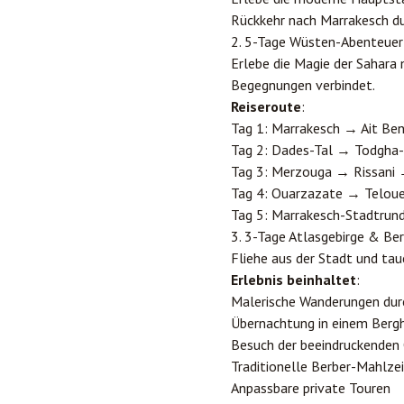
Rückkehr nach Marrakesch dur
2. 5-Tage Wüsten-Abenteue
Erlebe die Magie der Sahara
Begegnungen verbindet.
Reiseroute
:
Tag 1: Marrakesch → Ait B
Tag 2: Dades-Tal → Todgha
Tag 3: Merzouga → Rissani
Tag 4: Ouarzazate → Telou
Tag 5: Marrakesch-Stadtrun
3. 3-Tage Atlasgebirge & Be
Fliehe aus der Stadt und ta
Erlebnis beinhaltet
:
Malerische Wanderungen durc
Übernachtung in einem Bergh
Besuch der beeindruckenden
Traditionelle Berber-Mahlz
Anpassbare private Touren