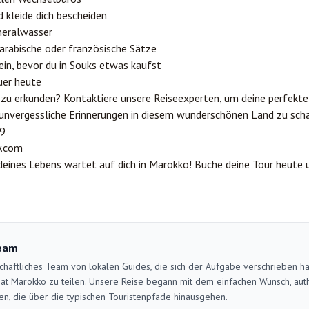
d kleide dich bescheiden
ineralwasser
 arabische oder französische Sätze
 ein, bevor du in Souks etwas kaufst
uer heute
 zu erkunden? Kontaktiere unsere Reiseexperten, um deine perfekt
, unvergessliche Erinnerungen in diesem wunderschönen Land zu sch
9
.com
deines Lebens wartet auf dich in Marokko! Buche deine Tour heute u
eam
schaftliches Team von lokalen Guides, die sich der Aufgabe verschrieben h
at Marokko zu teilen. Unsere Reise begann mit dem einfachen Wunsch, auth
en, die über die typischen Touristenpfade hinausgehen.