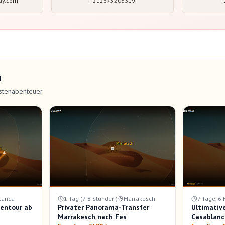
ay.com
+212675203319
+
n
stenabenteuer
lanca
1 Tag (7-8 Stunden)
Marrakesch
7 Tage, 6
tentour ab
Privater Panorama-Transfer
Ultimativ
Marrakesch nach Fes
Casablanc