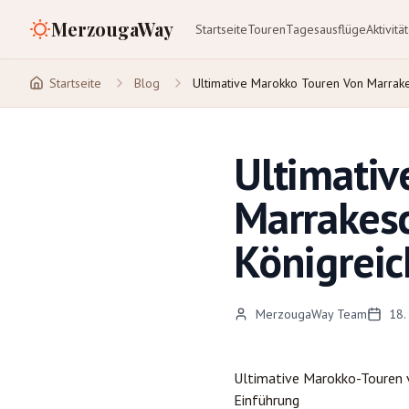
MerzougaWay
Startseite
Touren
Tagesausflüge
Aktivitä
Startseite
Blog
Ultimative Marokko Touren Von Marrak
Ultimativ
Marrakesc
Königreic
MerzougaWay Team
18.
Ultimative Marokko-Touren
Einführung