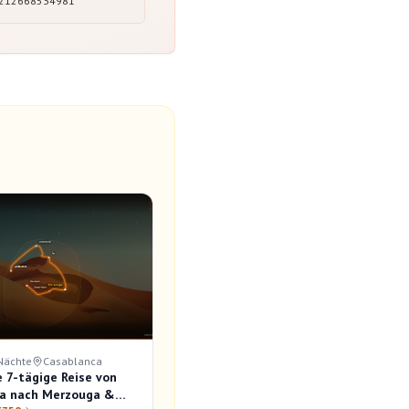
212668534981
 Nächte
Casablanca
e 7-tägige Reise von
a nach Merzouga &