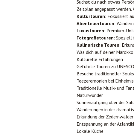
Suchst du nach etwas Persön
Zeitplan angepasst werden. 
Kulturtouren
: Fokussiert a
Abenteuertouren
: Wandern
Luxustouren
: Premium-Unt
Fotografietouren
: Speziell
Kulinarische Touren
: Erku
Was dich auf deiner Marokko
Kulturelle Erfahrungen
Geführte Touren zu UNESCO
Besuche traditioneller Sou
Teezeremonien bei Einheimis
Traditionelle Musik- und Ta
Naturwunder
Sonnenaufgang über der Sa
Wanderungen in der dramati
Erkundung der Zedernwälder 
Entspannung an der Atlantik
Lokale Küche