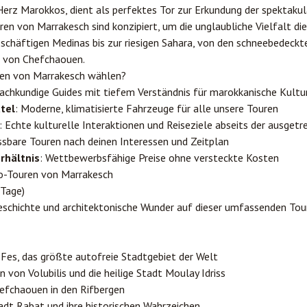
Herz Marokkos, dient als perfektes Tor zur Erkundung der spektakul
n von Marrakesch sind konzipiert, um die unglaubliche Vielfalt di
schäftigen Medinas bis zur riesigen Sahara, von den schneebedeckte
n von Chefchaouen.
en von Marrakesch wählen?
Sachkundige Guides mit tiefem Verständnis für marokkanische Kultu
tel
: Moderne, klimatisierte Fahrzeuge für alle unsere Touren
: Echte kulturelle Interaktionen und Reiseziele abseits der ausget
ssbare Touren nach deinen Interessen und Zeitplan
rhältnis
: Wettbewerbsfähige Preise ohne versteckte Kosten
o-Touren von Marrakesch
 Tage)
schichte und architektonische Wunder auf dieser umfassenden Tour 
n
Fes
, das größte autofreie Stadtgebiet der Welt
 von Volubilis und die heilige Stadt Moulay Idriss
efchaouen in den Rifbergen
tadt
Rabat
und ihre historischen Wahrzeichen