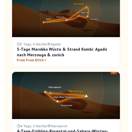
5 Tage, 4 Nächte
Agadir
5-Tage Marokko Wüste & Strand Kombi: Agadir
nach Merzouga & zurück
From From €550
4 Tage, 3 Nächte
Marrakech
4-Tage-Frühling-Rosental-und-Sahara-Wüsten-