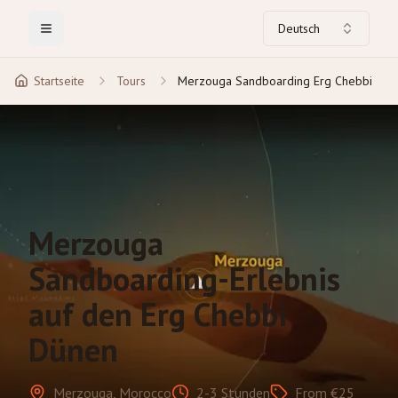
Deutsch
Toggle Menu
Startseite
Tours
Merzouga Sandboarding Erg Chebbi
Merzouga
Sandboarding-Erlebnis
auf den Erg Chebbi
Dünen
Merzouga, Morocco
2-3 Stunden
From €25