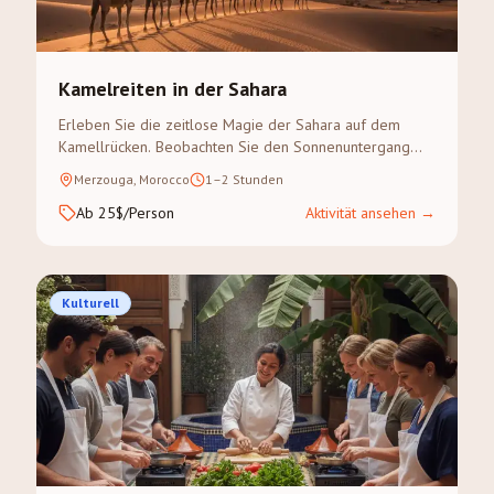
Kamelreiten in der Sahara
Erleben Sie die zeitlose Magie der Sahara auf dem
Kamellrücken. Beobachten Sie den Sonnenuntergang
über den goldenen Dünen des Erg Chebbi auf einem
Merzouga, Morocco
1–2 Stunden
geführten Kameltreck.
Ab 25$/Person
Aktivität ansehen
→
Kulturell