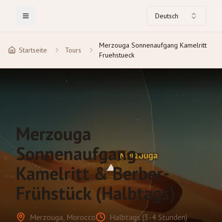
Deutsch
Toggle Menu
Merzouga Sonnenaufgang Kamelritt
Startseite
Tours
Fruehstueck
Merzouga
Sonnenaufgang-
Kamelritt & Berber-
Frühstück (Halbtags)
Merzouga, Morocco
Halbtags (3-4 Stunden)