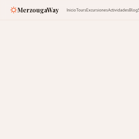
MerzougaWay
Inicio
Tours
Excursiones
Actividades
Blog