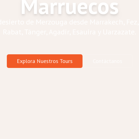
Marruecos
 desierto de Merzouga desde Marrakech, Fez,
Rabat, Tánger, Agadir, Esauira y Uarzazate.
Explora Nuestros Tours
Contáctanos