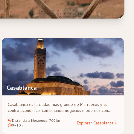
Casablanca
Casablanca es la ciudad más grande de Marruecos y su
centro económico, combinando negocios modernos con
encanto histórico. Situada en la costa atlántica, es famosa por
Distancia a Merzouga
:
700
km
la majestuosa Mezquita Hassan II, una de las pocas
Explorar Casablanca
9–10h
mezquitas activas abiertas a no musulmanes, y su llamativa