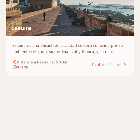
Esauira
Esauira es una encantadora ciudad costera conocida por su
ambiente relajado, su medina azul y blanca, y su rico
patrimonio musical. Protegida por murallas del siglo XVIII
Distancia a Merzouga
:
650
km
frente al mar, este ventoso puerto es un refugio para
Explorar Esauira
9–10h
surfistas, artistas y amantes del marisco. Ofrece una
alternativa tranquila a Marrakech y sirve como punto de
partida único para circuitos terrestres de la costa al desierto.