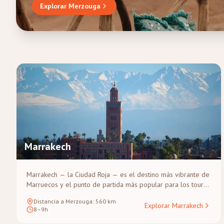
Explorar Merzouga
campamentos bereberes bajo un cielo estrellado y excurs
Marrakech
Marrakech — la Ciudad Roja — es el destino más vibrante de
Marruecos y el punto de partida más popular para los tours
por el desierto del Sáhara. Su medina, declarada Patrimonio
Distancia a Merzouga
:
560
km
de la UNESCO, está repleta de zocos, palacios y la
Explorar Marrakech
8–9h
legendaria plaza Djemaa el-Fna. Desde Marrakech, el viaje a