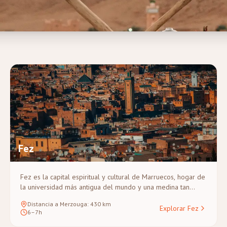
iones en 4x4 por el mar de arena.
Fez
Fez es la capital espiritual y cultural de Marruecos, hogar de
la universidad más antigua del mundo y una medina tan
vasta que es mejor explorarla a pie con un guía. El trayecto
Distancia a Merzouga
:
430
km
de Fez a Merzouga cruza el Medio Atlas y el valle del Ziz,
Explorar Fez
6–7h
convirtiéndolo en una de las rutas más escénicas de todo