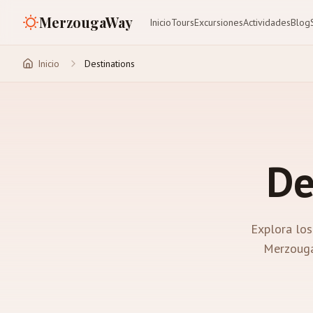
MerzougaWay
Inicio
Tours
Excursiones
Actividades
Blog
Inicio
Destinations
De
Explora los
Merzouga 