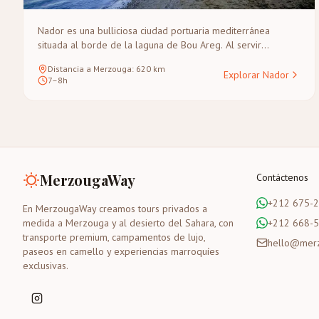
Nador es una bulliciosa ciudad portuaria mediterránea
situada al borde de la laguna de Bou Areg. Al servir
principalmente como puerta de entrada clave para los
Distancia a Merzouga
:
620
km
viajeros que llegan en ferry desde España o a través de su
Explorar Nador
7–8h
aeropuerto internacional, cuenta con un pintoresco paseo
marítimo y una gran cercanía a hermosas playas
mediterráneas, ofreciendo un relajado inicio costero a un
viaje marroquí.
MerzougaWay
Contáctenos
+212 675-
En MerzougaWay creamos tours privados a
medida a Merzouga y al desierto del Sahara, con
+212 668-
transporte premium, campamentos de lujo,
hello@mer
paseos en camello y experiencias marroquíes
exclusivas.