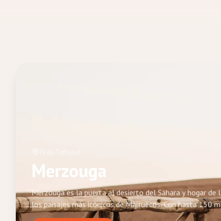
Drâa-Tafilalet
Merzouga
Merzouga es la puerta al desierto del Sáhara y hogar de 
los paisajes más icónicos de Marruecos. Con hasta 150 m
el centro de toda aventura desértica: paseos en camello 