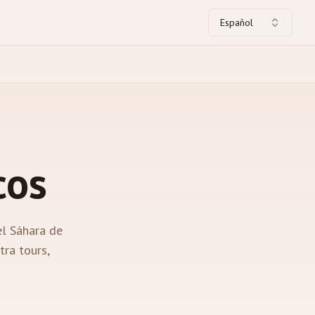
Español
cos
el Sáhara de
tra tours,