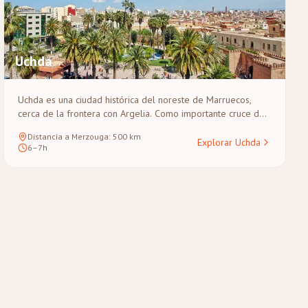
Uchda
Uchda es una ciudad histórica del noreste de Marruecos,
cerca de la frontera con Argelia. Como importante cruce de
caminos regional, cuenta con una medina tradicional de
Distancia a Merzouga
:
500
km
hermosas puertas, el sereno oasis de Sidi Yahya y un rico
Explorar Uchda
6–7h
patrimonio cultural andalusí. Ofrece un punto de partida
auténtico y poco transitado para las rutas desérticas del
este.