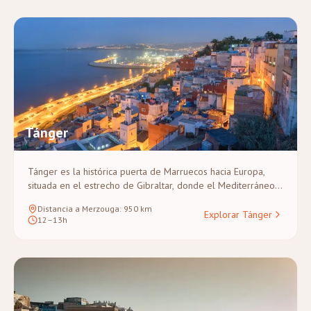
Marruecos.
Tánger
Tánger es la histórica puerta de Marruecos hacia Europa,
situada en el estrecho de Gibraltar, donde el Mediterráneo
se encuentra con el Atlántico. Con un legendario pasado
Distancia a Merzouga
:
950
km
bohemio que inspiró a escritores y artistas, Tánger cuenta
Explorar Tánger
12–13h
con una medina recién restaurada, una Kasbah encalada de
blanco y hermosas vistas costeras, lo que la convierte en un
pintoresco punto de partida para grandes circuitos hacia el
sur.