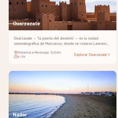
Ouarzazate
Ouarzazate — "la puerta del desierto" — es la ciudad
cinematográfica de Marruecos, donde se rodaron Lawrence
de Arabia, Gladiator y Juego de Tronos. Situada en el cruce
Distancia a Merzouga
:
310
km
de las montañas del Atlas y el Sahara, es la ciudad más
Explorar Ouarzazate
4–5h
cercana a Merzouga y una parada ideal para pernoctar en
cualquier tour por el desierto.
Nador