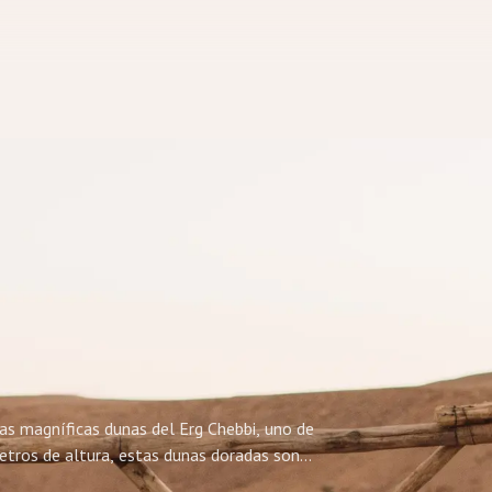
las magníficas dunas del Erg Chebbi, uno de
etros de altura, estas dunas doradas son
al atardecer, noches en lujosos