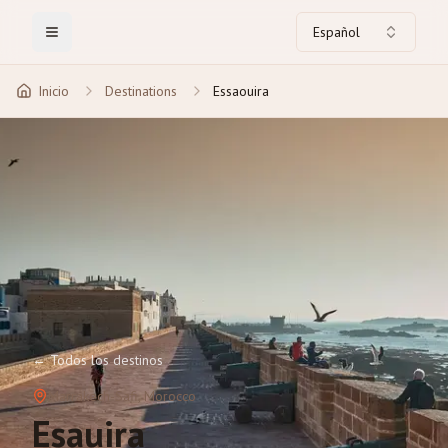
Español
Toggle Menu
Inicio
Destinations
Essaouira
←
Todos los destinos
Marrakech-Safi
, Morocco
Esauira