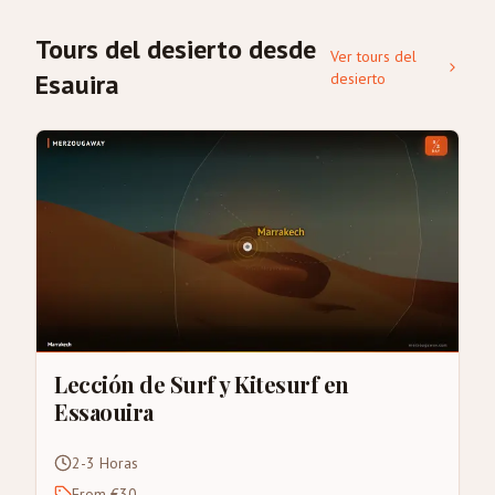
Tours del desierto desde
Ver tours del
Esauira
desierto
Lección de Surf y Kitesurf en
Essaouira
2-3 Horas
From €30