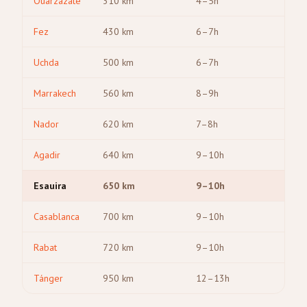
Ouarzazate
310
km
4–5h
Fez
430
km
6–7h
Uchda
500
km
6–7h
Marrakech
560
km
8–9h
Nador
620
km
7–8h
Agadir
640
km
9–10h
Esauira
650
km
9–10h
Casablanca
700
km
9–10h
Rabat
720
km
9–10h
Tánger
950
km
12–13h