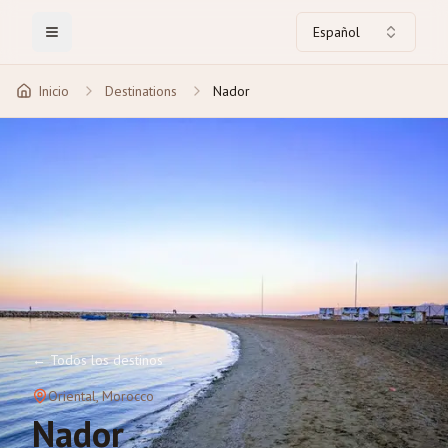
Español
Toggle Menu
Inicio
Destinations
Nador
←
Todos los destinos
Oriental
, Morocco
Nador