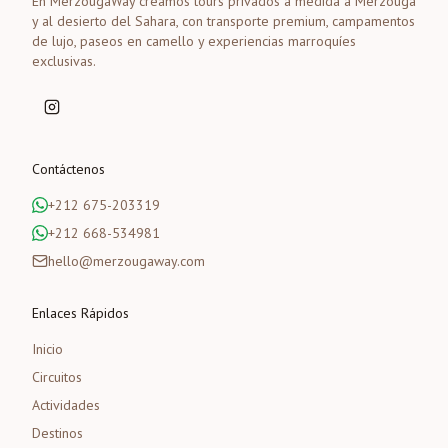
En MerzougaWay creamos tours privados a medida a Merzouga
y al desierto del Sahara, con transporte premium, campamentos
de lujo, paseos en camello y experiencias marroquíes
exclusivas.
Contáctenos
+212 675-203319
+212 668-534981
hello@merzougaway.com
Enlaces Rápidos
Inicio
Circuitos
Actividades
Destinos