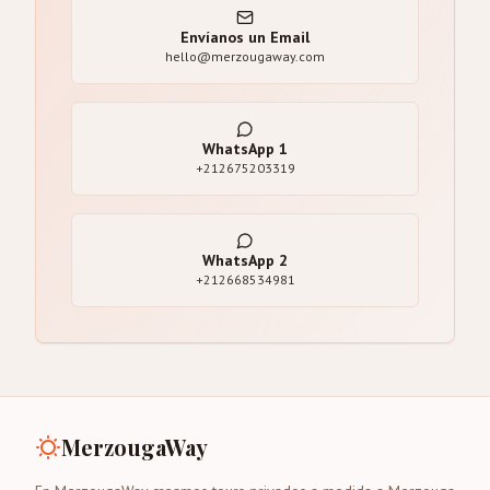
Envíanos un Email
hello@merzougaway.com
WhatsApp
1
+212675203319
WhatsApp
2
+212668534981
MerzougaWay