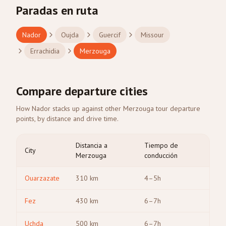
Paradas en ruta
Nador
Oujda
Guercif
Missour
Errachidia
Merzouga
Compare departure cities
How Nador stacks up against other Merzouga tour departure
points, by distance and drive time.
Distancia a
Tiempo de
City
Merzouga
conducción
Ouarzazate
310
km
4–5h
Fez
430
km
6–7h
Uchda
500
km
6–7h