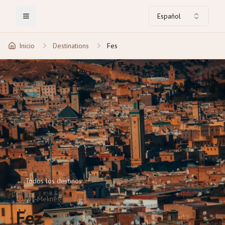
Español
Toggle Menu
Inicio
Destinations
Fes
←
Todos los destinos
Fès-Meknès
, Morocco
Fez