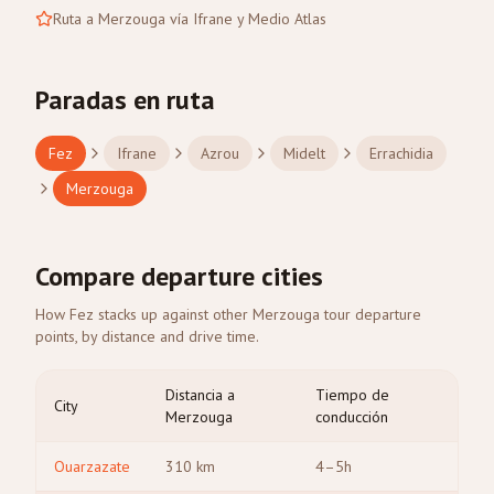
Ruta a Merzouga vía Ifrane y Medio Atlas
Paradas en ruta
Fez
Ifrane
Azrou
Midelt
Errachidia
Merzouga
Compare departure cities
How Fez stacks up against other Merzouga tour departure
points, by distance and drive time.
Distancia a
Tiempo de
City
Merzouga
conducción
Ouarzazate
310
km
4–5h