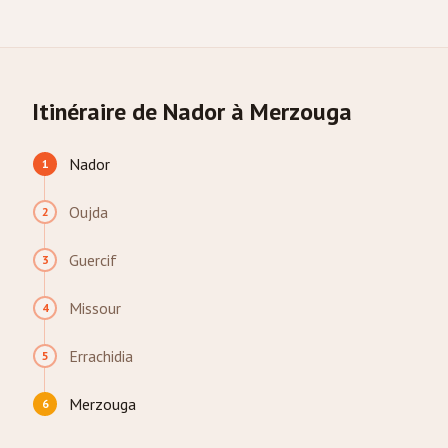
Itinéraire de Nador à Merzouga
Nador
1
Oujda
2
Guercif
3
Missour
4
Errachidia
5
Merzouga
6