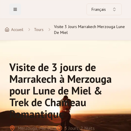
Français
Toggle Menu
Visite 3 Jours Marrakech Merzouga Lune
Accueil
Tours
De Miel
Visite de 3 jours de
Marrakech à Merzouga
pour Lune de Miel &
Trek de Chameau
Romantique
Merzouga, Morocco
3 Jours, 2 Nuits