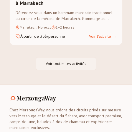
à Marrakech
Détendez-vous dans un hammam marocain traditionnel
au cœur de la médina de Marrakech. Gommage au
savon noir et massage à l'huile d'argan dans un riad
Marrakech, Morocco
1–2 heures
authentique.
À partir de 35$/personne
Voir l'activité
→
Voir toutes les activités
MerzougaWay
Chez MerzougaWay, nous créons des circuits privés sur mesure
vers Merzouga et le désert du Sahara, avec transport premium,
camps de luxe, balades à dos de chameau et expériences
marocaines exclusives.