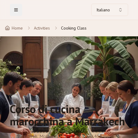
Italiano
Toggle Menu
Home
Activities
Cooking Class
Corso di cucina
marocchina a Marrakech
Marrakech, Morocco
3–4 ore
Da 45$/persona