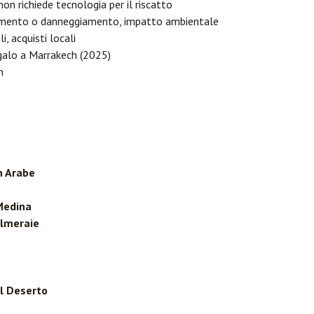
on richiede tecnologia per il riscatto
rimento o danneggiamento, impatto ambientale
i, acquisti locali
egalo a Marrakech (2025)
m
n Arabe
Medina
almeraie
l Deserto