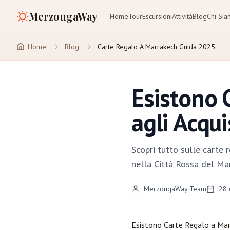
MerzougaWay
Home
Tour
Escursioni
Attività
Blog
Chi Si
Home
Blog
Carte Regalo A Marrakech Guida 2025
Esistono 
agli Acqui
Scopri tutto sulle carte 
nella Città Rossa del Ma
MerzougaWay Team
28 
Esistono Carte Regalo a
Mar