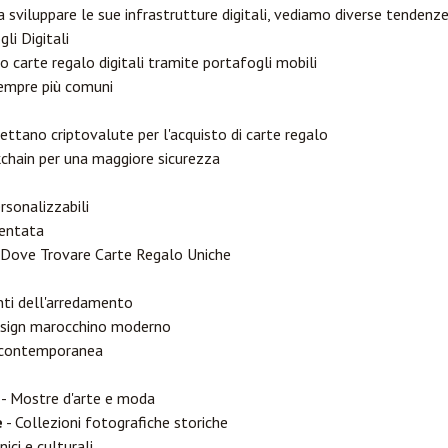
sviluppare le sue infrastrutture digitali, vediamo diverse tendenze
li Digitali
 carte regalo digitali tramite portafogli mobili
sempre più comuni
ccettano criptovalute per l'acquisto di carte regalo
kchain per una maggiore sicurezza
rsonalizzabili
mentata
i: Dove Trovare Carte Regalo Uniche
nti dell'arredamento
sign marocchino moderno
e contemporanea
- Mostre d'arte e moda
e
- Collezioni fotografiche storiche
ici e culturali