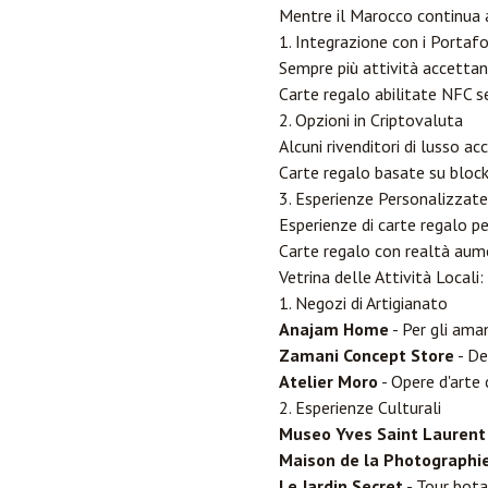
Mentre il Marocco continua a 
1. Integrazione con i Portafog
Sempre più attività accettano
Carte regalo abilitate NFC 
2. Opzioni in Criptovaluta
Alcuni rivenditori di lusso a
Carte regalo basate su bloc
3. Esperienze Personalizzate
Esperienze di carte regalo pe
Carte regalo con realtà au
Vetrina delle Attività Local
1. Negozi di Artigianato
Anajam Home
- Per gli ama
Zamani Concept Store
- De
Atelier Moro
- Opere d'art
2. Esperienze Culturali
Museo Yves Saint Laurent
Maison de la Photographi
Le Jardin Secret
- Tour botan