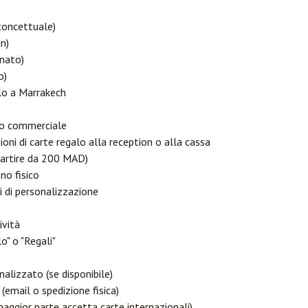
concettuale)
n)
anato)
o)
lo a Marrakech
zio commerciale
ioni di carte regalo alla reception o alla cassa
 partire da 200 MAD)
ono fisico
i di personalizzazione
ività
o" o "Regali"
alizzato (se disponibile)
(email o spedizione fisica)
ggior parte accetta carte internazionali)