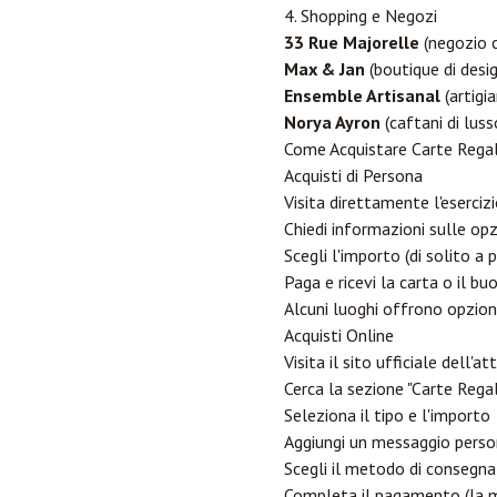
4. Shopping e Negozi
33 Rue Majorelle
(negozio 
Max & Jan
(boutique di desig
Ensemble Artisanal
(artigi
Norya Ayron
(caftani di luss
Come Acquistare Carte Rega
Acquisti di Persona
Visita direttamente l'eserci
Chiedi informazioni sulle opz
Scegli l'importo (di solito a
Paga e ricevi la carta o il bu
Alcuni luoghi offrono opzion
Acquisti Online
Visita il sito ufficiale dell'att
Cerca la sezione "Carte Regal
Seleziona il tipo e l'importo
Aggiungi un messaggio person
Scegli il metodo di consegna 
Completa il pagamento (la ma