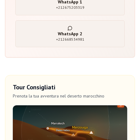
WhatsApp
1
+212675203319
WhatsApp
2
+212668534981
Tour Consigliati
Prenota la tua avventura nel deserto marocchino