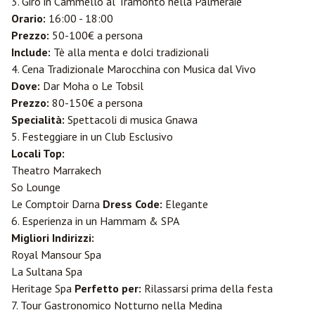
3. Giro in Cammello al Tramonto nella Palmeraie
Orario:
16:00 - 18:00
Prezzo:
50-100€ a persona
Include:
Tè alla menta e dolci tradizionali
4. Cena Tradizionale Marocchina con Musica dal Vivo
Dove:
Dar Moha o Le Tobsil
Prezzo:
80-150€ a persona
Specialità:
Spettacoli di musica Gnawa
5. Festeggiare in un Club Esclusivo
Locali Top:
Theatro Marrakech
So Lounge
Le Comptoir Darna
Dress Code:
Elegante
6. Esperienza in un Hammam & SPA
Migliori Indirizzi:
Royal Mansour Spa
La Sultana Spa
Heritage Spa
Perfetto per:
Rilassarsi prima della festa
7. Tour Gastronomico Notturno nella Medina