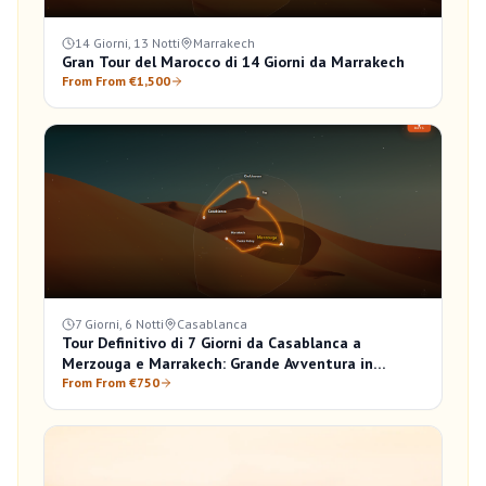
14 Giorni, 13 Notti
Marrakech
Gran Tour del Marocco di 14 Giorni da Marrakech
From From €1,500
7 Giorni, 6 Notti
Casablanca
Tour Definitivo di 7 Giorni da Casablanca a
Merzouga e Marrakech: Grande Avventura in
Marocco
From From €750