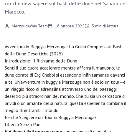
ciò che devi sapere sul bash delle dune nel Sahara del
Marocco.
MerzougaWay Team
18 ottobre 2025
5
min di lettura
Avventura in Buggy a
Merzouga
: La Guida Completa al Bash
delle Dune Desertiche (2025)
Introduzione: Il Richiamo delle Dune
Senti il tuo cuore accelerare mentre afferra il manubrio, le
dune dorate di Erg Chebbi si estendono infinitamente davanti
a te. Un'avventura in buggy a Merzouga non è solo un tour—è
un viaggio ricco di adrenalina attraverso uno dei paesaggi
desertici più straordinari del mondo. Che tu sia un cercatore di
brividi o un amante della natura, questa esperienza combina il
meglio di entrambi i mondi.
Perché Scegliere un Tour in Buggy a Merzouga?
Libertà Senza Pari
Vai dove i 4x4 non possono
con buggy agili e ad alte