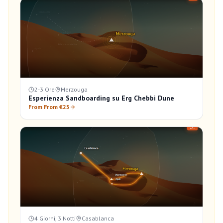
2-3 Ore
Merzouga
Esperienza Sandboarding su Erg Chebbi Dune
From From €25
4 Giorni, 3 Notti
Casablanca