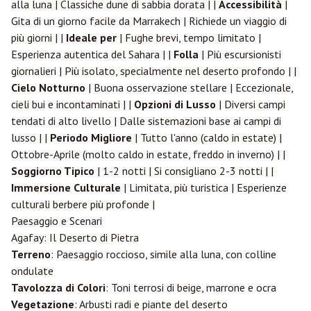
alla luna | Classiche dune di sabbia dorata | |
Accessibilità
|
Gita di un giorno facile da Marrakech | Richiede un viaggio di
più giorni | |
Ideale per
| Fughe brevi, tempo limitato |
Esperienza autentica del Sahara | |
Folla
| Più escursionisti
giornalieri | Più isolato, specialmente nel deserto profondo | |
Cielo Notturno
| Buona osservazione stellare | Eccezionale,
cieli bui e incontaminati | |
Opzioni di Lusso
| Diversi campi
tendati di alto livello | Dalle sistemazioni base ai campi di
lusso | |
Periodo Migliore
| Tutto l'anno (caldo in estate) |
Ottobre-Aprile (molto caldo in estate, freddo in inverno) | |
Soggiorno Tipico
| 1-2 notti | Si consigliano 2-3 notti | |
Immersione Culturale
| Limitata, più turistica | Esperienze
culturali berbere più profonde |
Paesaggio e Scenari
Agafay: Il Deserto di Pietra
Terreno
: Paesaggio roccioso, simile alla luna, con colline
ondulate
Tavolozza di Colori
: Toni terrosi di beige, marrone e ocra
Vegetazione
: Arbusti radi e piante del deserto