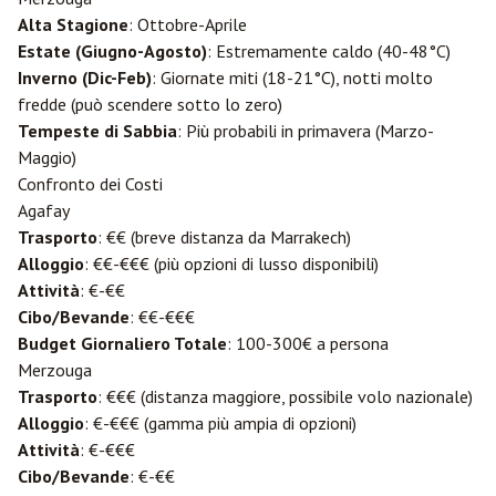
Alta Stagione
: Ottobre-Aprile
Estate (Giugno-Agosto)
: Estremamente caldo (40-48°C)
Inverno (Dic-Feb)
: Giornate miti (18-21°C), notti molto
fredde (può scendere sotto lo zero)
Tempeste di Sabbia
: Più probabili in primavera (Marzo-
Maggio)
Confronto dei Costi
Agafay
Trasporto
: €€ (breve distanza da Marrakech)
Alloggio
: €€-€€€ (più opzioni di lusso disponibili)
Attività
: €-€€
Cibo/Bevande
: €€-€€€
Budget Giornaliero Totale
: 100-300€ a persona
Merzouga
Trasporto
: €€€ (distanza maggiore, possibile volo nazionale)
Alloggio
: €-€€€ (gamma più ampia di opzioni)
Attività
: €-€€€
Cibo/Bevande
: €-€€