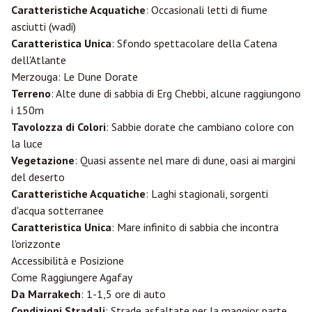
Caratteristiche Acquatiche
: Occasionali letti di fiume
asciutti (wadi)
Caratteristica Unica
: Sfondo spettacolare della Catena
dell'Atlante
Merzouga: Le Dune Dorate
Terreno
: Alte dune di sabbia di Erg Chebbi, alcune raggiungono
i 150m
Tavolozza di Colori
: Sabbie dorate che cambiano colore con
la luce
Vegetazione
: Quasi assente nel mare di dune, oasi ai margini
del deserto
Caratteristiche Acquatiche
: Laghi stagionali, sorgenti
d'acqua sotterranee
Caratteristica Unica
: Mare infinito di sabbia che incontra
l'orizzonte
Accessibilità e Posizione
Come Raggiungere Agafay
Da Marrakech
: 1-1,5 ore di auto
Condizioni Stradali
: Strade asfaltate per la maggior parte