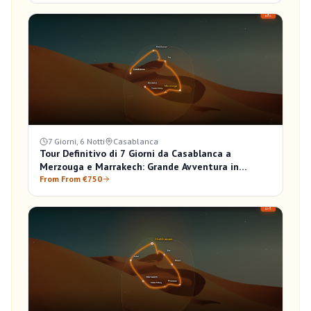
7 Giorni, 6 Notti
Casablanca
Tour Definitivo di 7 Giorni da Casablanca a
Merzouga e Marrakech: Grande Avventura in
Marocco
From From €750