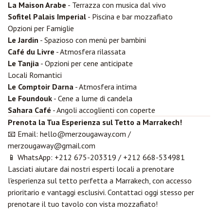
La Maison Arabe
- Terrazza con musica dal vivo
Sofitel Palais Imperial
- Piscina e bar mozzafiato
Opzioni per Famiglie
Le Jardin
- Spazioso con menù per bambini
Café du Livre
- Atmosfera rilassata
Le Tanjia
- Opzioni per cene anticipate
Locali Romantici
Le Comptoir Darna
- Atmosfera intima
Le Foundouk
- Cene a lume di candela
Sahara Café
- Angoli accoglienti con coperte
Prenota la Tua Esperienza sul Tetto a Marrakech!
📧 Email:
hello@merzougaway.com
/
merzougaway@gmail.com
📱 WhatsApp:
+212 675-203319
/
+212 668-534981
Lasciati aiutare dai nostri esperti locali a prenotare
l'esperienza sul tetto perfetta a Marrakech, con accesso
prioritario e vantaggi esclusivi. Contattaci oggi stesso per
prenotare il tuo tavolo con vista mozzafiato!