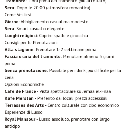
Tramonto
: 1 ora prima del tramonto (più affollato)
Sera
: Dopo le 20:00 (atmosfera romantica)
Come Vestirsi
Giorno
: Abbigliamento casual ma modesto
Sera
: Smart casual o elegante
Luoghi religiosi
: Coprire spalle e ginocchia
Consigli per le Prenotazioni
Alta stagione
: Prenotare 1-2 settimane prima
Fascia oraria del tramonto
: Prenotare almeno 3 giorni
prima
Senza prenotazione
: Possibile per i drink, più difficile per la
cena
Opzioni Economiche
Café de France
- Vista spettacolare su Jemaa el-Fnaa
Kafe Merstan
- Preferito dai locali, prezzi accessibili
Terrasses des Arts
- Centro culturale con cibo economico
Esperienze di Lusso
Royal Mansour
- Lusso assoluto, prenotare con largo
anticipo