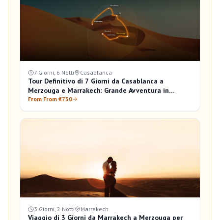
7 Giorni, 6 Notti
Casablanca
Tour Definitivo di 7 Giorni da Casablanca a
Merzouga e Marrakech: Grande Avventura in
Marocco
From From €750
3 Giorni, 2 Notti
Marrakech
Viaggio di 3 Giorni da Marrakech a Merzouga per