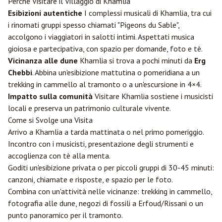
Perché Visitare il Villaggio di Khamlia
Esibizioni autentiche
I complessi musicali di Khamlia, tra cui
i rinomati gruppi spesso chiamati "Pigeons du Sable",
accolgono i viaggiatori in salotti intimi. Aspettati musica
gioiosa e partecipativa, con spazio per domande, foto e tè.
Vicinanza alle dune
Khamlia si trova a pochi minuti da
Erg
Chebbi
. Abbina un'esibizione mattutina o pomeridiana a un
trekking in cammello al tramonto o a un'escursione in 4×4.
Impatto sulla comunità
Visitare Khamlia sostiene i musicisti
locali e preserva un patrimonio culturale vivente.
Come si Svolge una Visita
Arrivo a Khamlia a tarda mattinata o nel primo pomeriggio.
Incontro con i musicisti, presentazione degli strumenti e
accoglienza con tè alla menta.
Goditi un'esibizione privata o per piccoli gruppi di 30-45 minuti:
canzoni, chiamate e risposte, e spazio per le foto.
Combina con un'attività nelle vicinanze: trekking in cammello,
fotografia alle dune, negozi di fossili a Erfoud/Rissani o un
punto panoramico per il tramonto.