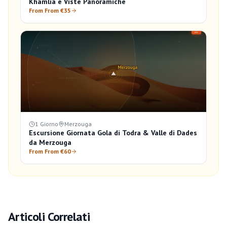
Khamlia e Viste Panoramiche
From From €35
1 Giorno
Merzouga
Escursione Giornata Gola di Todra & Valle di Dades
da Merzouga
From From €60
Articoli Correlati