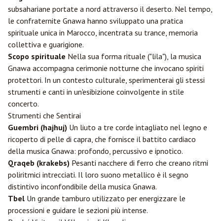
subsahariane portate a nord attraverso il deserto. Nel tempo,
le confraternite Gnawa hanno sviluppato una pratica
spirituale unica in Marocco, incentrata su trance, memoria
collettiva e guarigione.
Scopo spirituale
Nella sua forma rituale ("lila"), la musica
Gnawa accompagna cerimonie notturne che invocano spiriti
protettori. In un contesto culturale, sperimenterai gli stessi
strumenti e canti in un'esibizione coinvolgente in stile
concerto.
Strumenti che Sentirai
Guembri (hajhuj)
Un liuto a tre corde intagliato nel legno e
ricoperto di pelle di capra, che fornisce il battito cardiaco
della musica Gnawa: profondo, percussivo e ipnotico.
Qraqeb (krakebs)
Pesanti nacchere di ferro che creano ritmi
poliritmici intrecciati. Il loro suono metallico è il segno
distintivo inconfondibile della musica Gnawa.
Tbel
Un grande tamburo utilizzato per energizzare le
processioni e guidare le sezioni più intense.