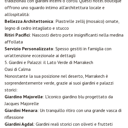
tradizionali con giardini interni o cortili. Questi hotel boutique
offrono uno sguardo intimo all'architettura locale e
all'ospitalità:
Bellezza Architettonica
: Piastrelle zellij (mosaico) ornate,
legno di cedro intagliato e stucco
Ritiri Pacifici
: Nascosti dietro porte insignificanti nella medina
affollata
Servizio Personalizzato
: Spesso gestiti in famiglia con
un'attenzione eccezionale ai dettagli
5. Giardini e Palazzi: il Lato Verde di Marrakech
Oasi di Calma
Nonostante la sua posizione nel deserto, Marrakech è
sorprendentemente verde, grazie ai suoi giardini e palazzi
storici:
Giardino Majorelle
: L'iconico giardino blu progettato da
Jacques Majorelle
Giardini Menara
: Un tranquillo ritiro con una grande vasca di
riflessione
Giardini Agdal
: Giardini reali storici con oliveti e frutteti