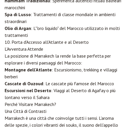
Hammam Tradizionali
: Sperimenta autentici rituali balneari
marocchini
Spa di Lusso
: Trattamenti di classe mondiale in ambienti
straordinari
Olio di Argan
: L'"oro liquido" del Marocco utilizzato in molti
trattamenti
10. Porta d'Accesso all'Atlante e al Deserto
L'Avventura Attende
La posizione di Marrakech la rende la base perfetta per
esplorare i diversi paesaggi del Marocco:
Montagne dell'Atlante
: Escursionismo, trekking e villaggi
berberi
Cascate di Ouzoud
: Le cascate più famose del Marocco
Escursioni nel Deserto
: Viaggi al Deserto di Agafay o più
lontano verso il Sahara
Perché Visitare Marrakech?
Una Città di Contrasti
Marrakech è una città che coinvolge tutti i sensi. L'aroma
delle spezie, i colori vibranti dei souks, il suono dell'appello