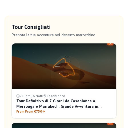
Tour Consigliati
Prenota la tua avventura nel deserto marocchino
7 Giorni, 6 Notti
Casablanca
Tour Definitivo di 7 Giorni da Casablanca a
Merzouga e Marrakech: Grande Avventura in
Marocco
From From €750