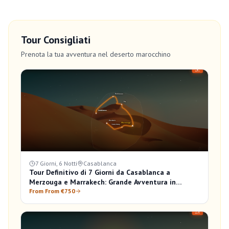
Tour Consigliati
Prenota la tua avventura nel deserto marocchino
7 Giorni, 6 Notti
Casablanca
Tour Definitivo di 7 Giorni da Casablanca a
Merzouga e Marrakech: Grande Avventura in
Marocco
From From €750