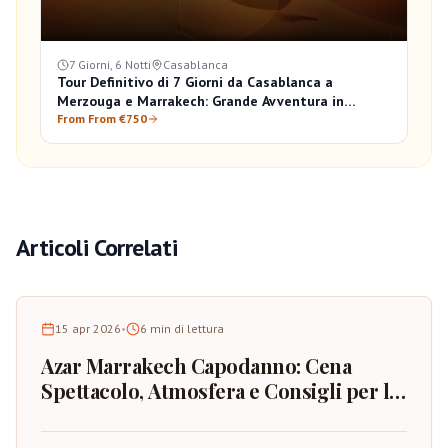
7 Giorni, 6 Notti
Casablanca
Tour Definitivo di 7 Giorni da Casablanca a
Merzouga e Marrakech: Grande Avventura in
Marocco
From From €750
Articoli Correlati
15 apr 2026
•
6
min di lettura
Azar Marrakech Capodanno: Cena
Spettacolo, Atmosfera e Consigli per la
Prenotazione