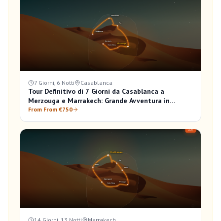
7 Giorni, 6 Notti
Casablanca
Tour Definitivo di 7 Giorni da Casablanca a
Merzouga e Marrakech: Grande Avventura in
Marocco
From From €750
14 Giorni, 13 Notti
Marrakech