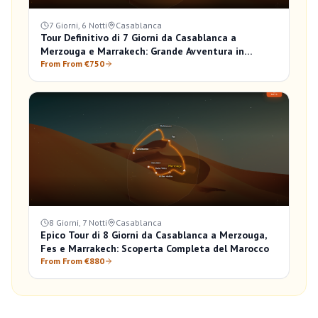
7 Giorni, 6 Notti
Casablanca
Tour Definitivo di 7 Giorni da Casablanca a
Merzouga e Marrakech: Grande Avventura in
Marocco
From From €750
8 Giorni, 7 Notti
Casablanca
Epico Tour di 8 Giorni da Casablanca a Merzouga,
Fes e Marrakech: Scoperta Completa del Marocco
From From €880