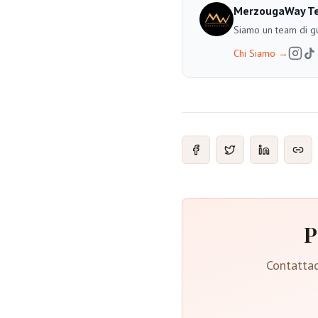
MerzougaWay T
Siamo un team di gu
Chi Siamo
→
P
Contattac