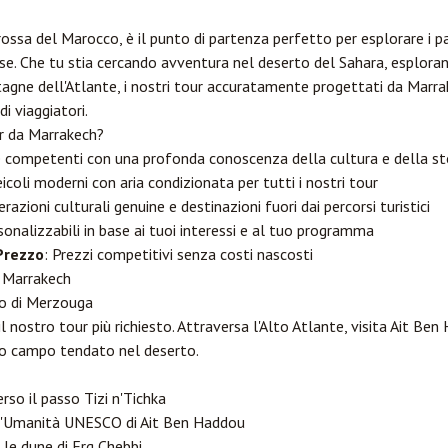
rossa del Marocco, è il punto di partenza perfetto per esplorare i pae
se. Che tu stia cercando avventura nel deserto del Sahara, esplora
agne dell'Atlante, i nostri tour accuratamente progettati da Marr
 di viaggiatori.
ur da Marrakech?
e competenti con una profonda conoscenza della cultura e della st
eicoli moderni con aria condizionata per tutti i nostri tour
terazioni culturali genuine e destinazioni fuori dai percorsi turistici
sonalizzabili in base ai tuoi interessi e al tuo programma
Prezzo
: Prezzi competitivi senza costi nascosti
a Marrakech
to di
Merzouga
il nostro tour più richiesto. Attraversa l'Alto Atlante, visita Ait Be
oso campo tendato nel deserto.
so il passo Tizi n'Tichka
ell'Umanità UNESCO di Ait Ben Haddou
le dune di Erg Chebbi