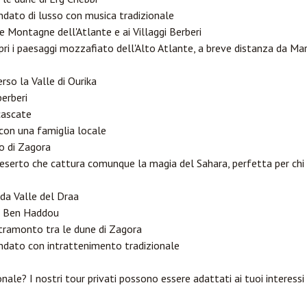
ato di lusso con musica tradizionale
le Montagne dell'Atlante e ai Villaggi Berberi
pri i paesaggi mozzafiato dell'Alto Atlante, a breve distanza da Ma
so la Valle di Ourika
berberi
cascate
con una famiglia locale
to di Zagora
deserto che cattura comunque la magia del Sahara, perfetta per ch
ida Valle del Draa
it Ben Haddou
tramonto tra le dune di Zagora
dato con intrattenimento tradizionale
onale? I nostri tour privati possono essere adattati ai tuoi interessi