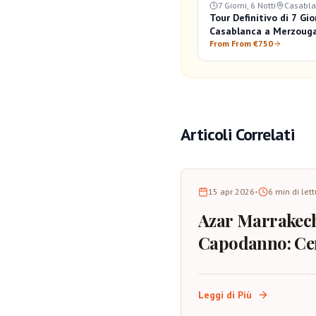
7 Giorni, 6 Notti
Casabl
Tour Definitivo di 7 Gio
Casablanca a Merzoug
Marrakech: Grande Avv
From From €750
Marocco
Articoli Correlati
15 apr 2026
•
6
min di let
Azar Marrakec
Capodanno: Ce
Spettacolo,
Atmosfera e
Leggi di Più
Consigli per la