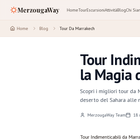
MerzougaWay
Home
Tour
Escursioni
Attività
Blog
Chi Si
Home
Blog
Tour Da Marrakech
Tour Indi
la Magia 
Scopri i migliori tour da
deserto del Sahara alle m
MerzougaWay Team
18
Tour Indimenticabili da
Marr