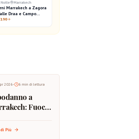
1 Notte
Marrakech
orni Marrakech a Zagora
Valle Draa e Campo
€190
pr 2026
•
6
min di lettura
podanno a
rakech: Fuochi
tificio,
liori Punti di
di Più
ervazione e