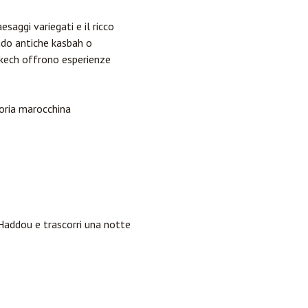
saggi variegati e il ricco
ndo antiche kasbah o
akech offrono esperienze
oria marocchina
n Haddou e trascorri una notte