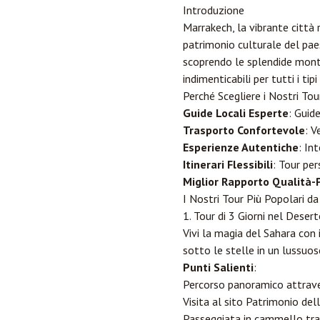
Introduzione
Marrakech, la vibrante città 
patrimonio culturale del pae
scoprendo le splendide mont
indimenticabili per tutti i tipi
Perché Scegliere i Nostri To
Guide Locali Esperte
: Guid
Trasporto Confortevole
: V
Esperienze Autentiche
: In
Itinerari Flessibili
: Tour per
Miglior Rapporto Qualità-
I Nostri Tour Più Popolari d
1. Tour di 3 Giorni nel Deser
Vivi la magia del Sahara con 
sotto le stelle in un lussu
Punti Salienti
:
Percorso panoramico attraver
Visita al sito Patrimonio d
Passeggiata in cammello tra 