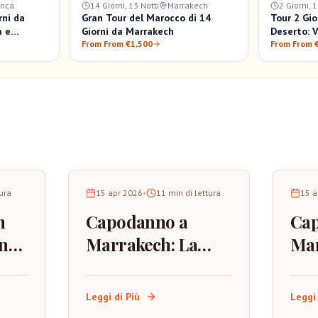
anca
14 Giorni, 13 Notti
Marrakech
2 Giorni, 
rni da
Gran Tour del Marocco di 14
Tour 2 Gi
a e
Giorni da Marrakech
Deserto: 
entura in
From From €1,500
Sahariano
From From 
tura
15 apr 2026
•
11
min di lettura
15 a
h
Capodanno a
Ca
na
Marrakech: La
Mar
Guida Completa
d'Ar
per Celebrare
Mig
Leggi di Più
Leggi 
nella Città Rossa
Oss