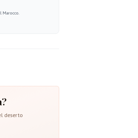
el Marocco.
a?
el deserto