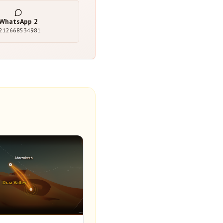
WhatsApp
2
212668534981