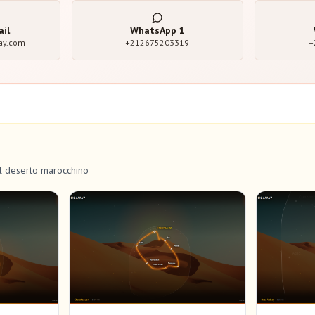
ail
WhatsApp
1
ay.com
+212675203319
+
el deserto marocchino