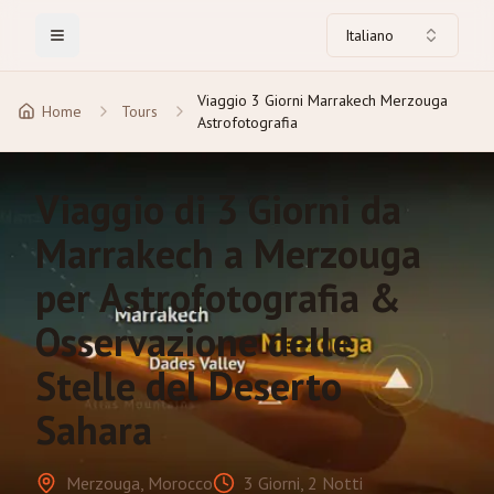
Italiano
Toggle Menu
Viaggio 3 Giorni Marrakech Merzouga
Home
Tours
Astrofotografia
Viaggio di 3 Giorni da
Marrakech a Merzouga
per Astrofotografia &
Osservazione delle
Stelle del Deserto
Sahara
Merzouga, Morocco
3 Giorni, 2 Notti