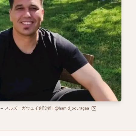
—
メルズーガウェイ創設者 | @hamid_bouragaa