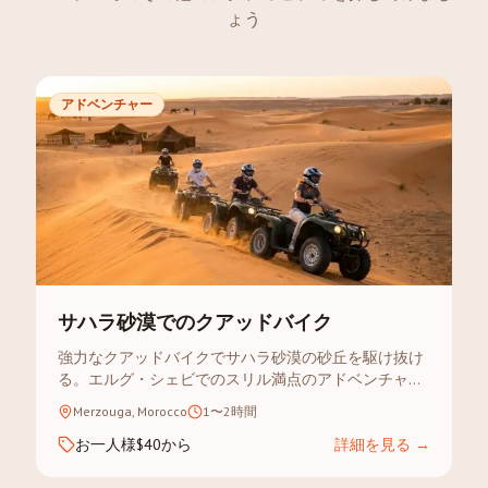
ょう
アドベンチャー
サハラ砂漠でのクアッドバイク
強力なクアッドバイクでサハラ砂漠の砂丘を駆け抜け
る。エルグ・シェビでのスリル満点のアドベンチャー
— 経験不問。
Merzouga, Morocco
1〜2時間
お一人様$40から
詳細を見る
→