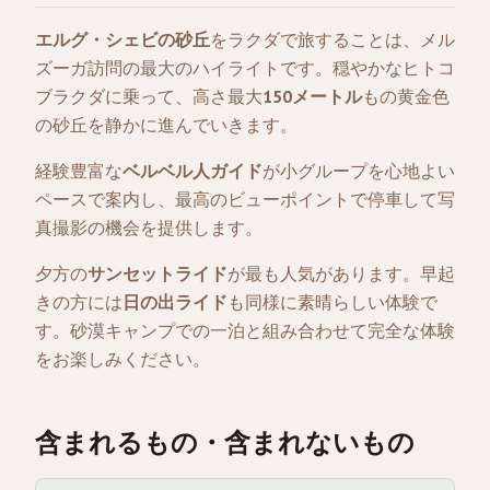
エルグ・シェビの砂丘
をラクダで旅することは、メル
ズーガ訪問の最大のハイライトです。穏やかなヒトコ
ブラクダに乗って、高さ最大
150メートル
もの黄金色
の砂丘を静かに進んでいきます。
経験豊富な
ベルベル人ガイド
が小グループを心地よい
ペースで案内し、最高のビューポイントで停車して写
真撮影の機会を提供します。
夕方の
サンセットライド
が最も人気があります。早起
きの方には
日の出ライド
も同様に素晴らしい体験で
す。砂漠キャンプでの一泊と組み合わせて完全な体験
をお楽しみください。
含まれるもの・含まれないもの