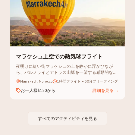
マラケシュ上空での熱気球フライト
夜明けに紅い街マラケシュの上を静かに浮かびなが
ら、パルメライとアトラス山脈を一望する感動的な体
験。
Marrakech, Morocco
1時間フライト + 30分ブリーフィング
お一人様$150から
詳細を見る
→
すべてのアクティビティを見る