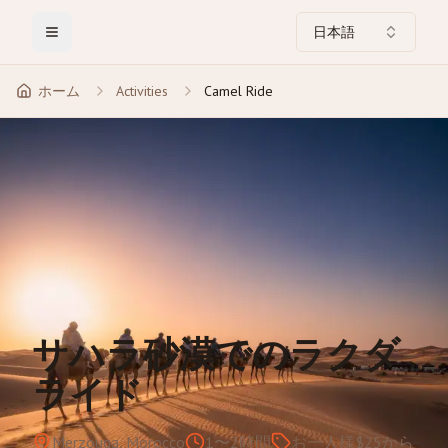
日本語
Toggle Menu
ホーム
Activities
Camel Ride
サハラ砂漠でのラクダ
ライド
Merzouga, Morocco
1〜2時間
お一人様$25から